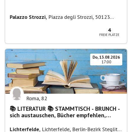
Palazzo Strozzi
,
Piazza degli Strozzi, 50123
Firenze FI, Italien
4
FREIE PLÄTZE
Do, 13.08.2026
17:00
Roma
,
82
📚 LITERATUR 📚 STAMMTISCH - BRUNCH -
sich austauschen, Bücher empfehlen,
Lesen/Vorlesen
Lichterfelde
,
Lichterfelde, Berlin-Bezirk Steglitz-