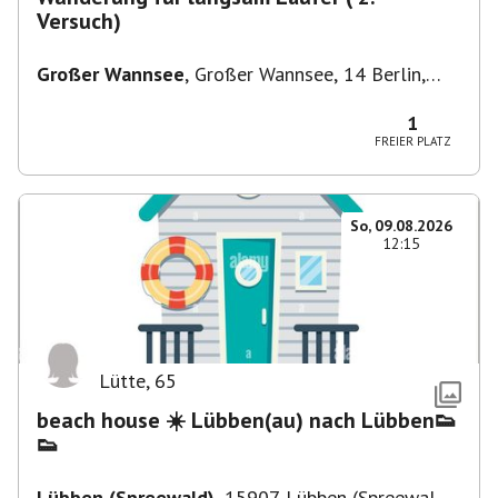
Versuch)
Großer Wannsee
,
Großer Wannsee, 14 Berlin,
Deutschland
1
FREIER PLATZ
So, 09.08.2026
12:15
Lütte
,
65
beach house ☀️ Lübben(au) nach Lübben👟
👟
Lübben (Spreewald)
,
15907 Lübben (Spreewald),