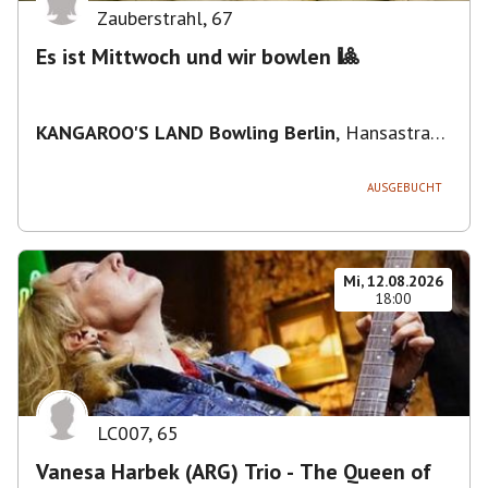
Zauberstrahl
,
67
Es ist Mittwoch und wir bowlen 🎱
KANGAROO'S LAND Bowling Berlin
,
Hansastraße
236, 13051 Berlin-Bezirk Lichtenberg,
Deutschland
AUSGEBUCHT
Mi, 12.08.2026
18:00
LC007
,
65
Vanesa Harbek (ARG) Trio - The Queen of