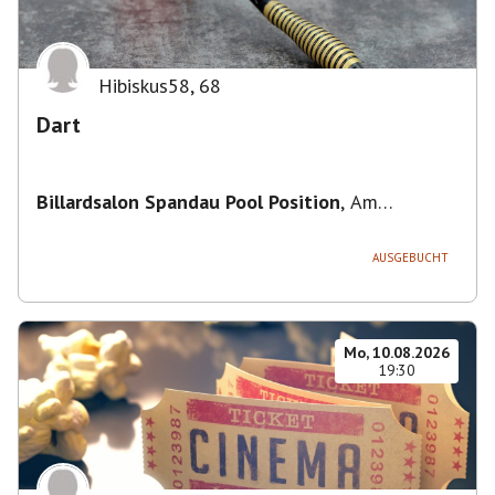
Hibiskus58
,
68
Dart
Billardsalon Spandau Pool Position
,
Am
Juliusturm 31, 13599 Berlin, Deutschland
AUSGEBUCHT
Mo, 10.08.2026
19:30