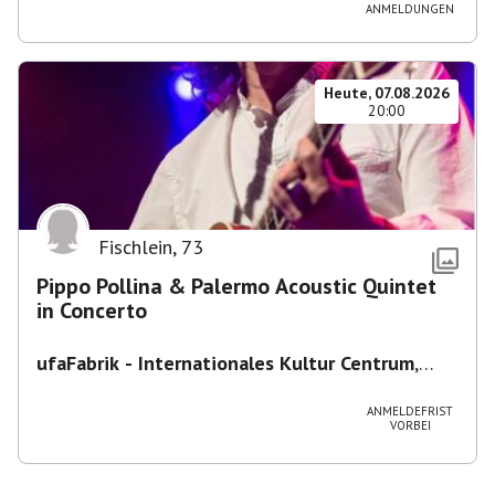
ANMELDUNGEN
Heute, 07.08.2026
20:00
Fischlein
,
73
Pippo Pollina & Palermo Acoustic Quintet
in Concerto
ufaFabrik - Internationales Kultur Centrum
,
Viktoriastraße 10-18, 12105 Berlin, U
Ullsteinstraße Ausgang Viktoriastraße
ANMELDEFRIST
VORBEI