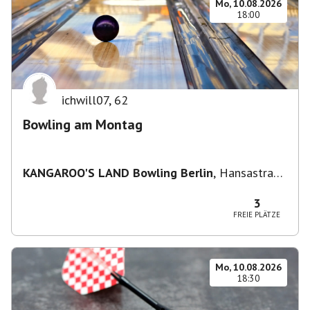
Mo, 10.08.2026
18:00
ichwill07
,
62
Bowling am Montag
KANGAROO'S LAND Bowling Berlin
,
Hansastraße
236, 13051 Berlin-Bezirk Lichtenberg,
Deutschland
3
FREIE PLÄTZE
Mo, 10.08.2026
18:30