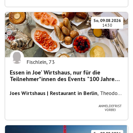
So, 09.08.2026
14:30
Fischlein
,
73
Essen in Joe' Wirtshaus, nur für die
Teilnehmer*innen des Events "100 Jahre
Funkturm"
Joes Wirtshaus | Restaurant in Berlin
,
Theodor-
Heuss-Platz 10, 14052 Berlin, U Theodor- Heuss
-Platz
ANMELDEFRIST
VORBEI