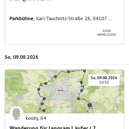
Parkbühne
,
Karl-Tauchnitz-Straße 28, 04107
Leipzig, Deutschland
KEINE
ANMELDUNG
So, 09.08.2026
So, 09.08.2026
10:30
kooky
,
64
Wanderung für langsam Läufer ( 2.