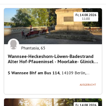
Fr, 14.08.2026
11:00
Phantasia
,
65
Wannsee-Heckeshorn-Löwen-Badestrand
Alter Hof-Pfaueninsel - Moorlake- Glinicker
Brücke-
S Wannsee Bhf am Bus 114
,
14109 Berlin,
Deutschland
AUSGEBUCHT
Fr, 14.08.2026