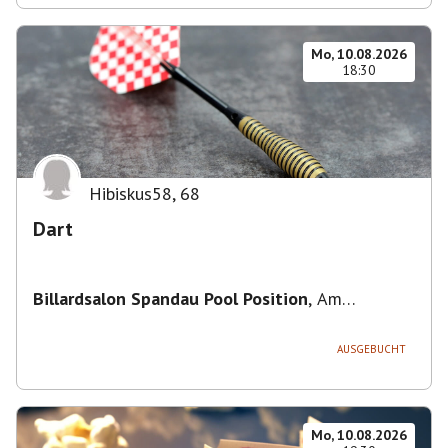
Mo, 10.08.2026
18:30
Hibiskus58
,
68
Dart
Billardsalon Spandau Pool Position
,
Am
Juliusturm 31, 13599 Berlin, Deutschland
AUSGEBUCHT
Mo, 10.08.2026