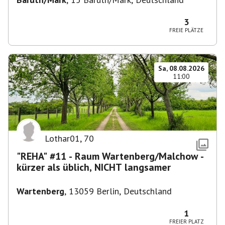
3
FREIE PLÄTZE
Sa, 08.08.2026
11:00
Lothar01
,
70
"REHA" #11 - Raum Wartenberg/Malchow -
kürzer als üblich, NICHT langsamer
Wartenberg
,
13059 Berlin, Deutschland
1
FREIER PLATZ