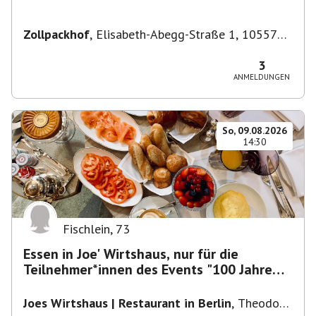
Zollpackhof
,
Elisabeth-Abegg-Straße 1, 10557
Berlin, Deutschland
3
ANMELDUNGEN
So, 09.08.2026
14:30
Fischlein
,
73
Essen in Joe' Wirtshaus, nur für die
Teilnehmer*innen des Events "100 Jahre
Funkturm"
Joes Wirtshaus | Restaurant in Berlin
,
Theodor-