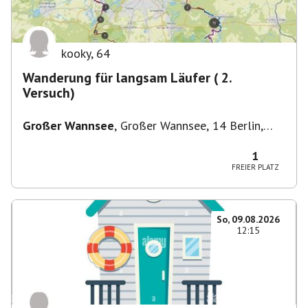
kooky
,
64
Wanderung für langsam Läufer ( 2.
Versuch)
Großer Wannsee
,
Großer Wannsee, 14 Berlin,
Deutschland
1
FREIER PLATZ
So, 09.08.2026
12:15