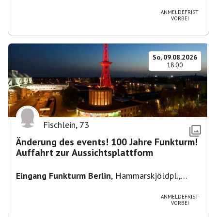
Heuss-Platz 10, 14052 Berlin, U Theodor- Heuss
-Platz
ANMELDEFRIST
VORBEI
So, 09.08.2026
18:00
Fischlein
,
73
Änderung des events! 100 Jahre Funkturm!
Auffahrt zur Aussichtsplattform
Eingang Funkturm Berlin
,
Hammarskjöldpl.,
14055 Berlin, Deutschland
ANMELDEFRIST
VORBEI