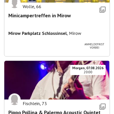
Wolle
,
66
Minicampertreffen in Mirow
Mirow Parkplatz Schlossinsel
,
Mirow
ANMELDEFRIST
VORBEI
Morgen, 07.08.2026
20:00
Fischlein
,
73
Pippo Pollina & Palermo Acoustic Quintet