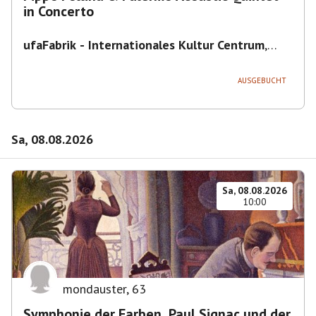
in Concerto
ufaFabrik - Internationales Kultur Centrum
,
Viktoriastraße 10-18, 12105 Berlin, U
Ullsteinstraße Ausgang Viktoriastraße
AUSGEBUCHT
Sa, 08.08.2026
Sa, 08.08.2026
10:00
mondauster
,
63
Symphonie der Farben. Paul Signac und der