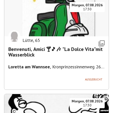
Morgen, 07.08.2026
17:30
Lütte
,
65
Benvenuti, Amici 🍸🎵🎶 "La Dolce Vita"mit
Wasserblick
Loretta am Wannsee
,
Kronprinzessinnenweg 260,
14109 Berlin, Deutschland
AUSGEBUCHT
Morgen, 07.08.2026
17:30