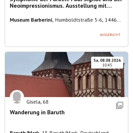
Neoimpressionismus. Ausstellung mit
Führung.
Museum Barberini
,
Humboldtstraße 5-6, 14467
Potsdam, Deutschland
AUSGEBUCHT
Sa, 08.08.2026
10:45
Gisela
,
68
Wanderung in Baruth
Baruth/Mark
,
15 Baruth/Mark, Deutschland