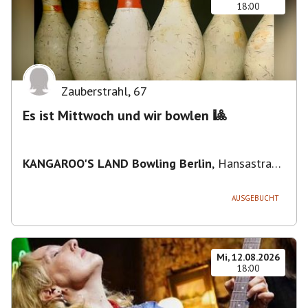
18:00
Zauberstrahl
,
67
Es ist Mittwoch und wir bowlen 🎱
KANGAROO'S LAND Bowling Berlin
,
Hansastraße
236, 13051 Berlin-Bezirk Lichtenberg,
Deutschland
AUSGEBUCHT
Mi, 12.08.2026
18:00