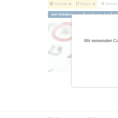
Kalender
Datum
Dresden
von Initiatoren aus Neuenhagen bei Berl
Wir verwenden Co
Über uns
Events