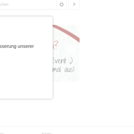
sserung unserer
cks
Städte