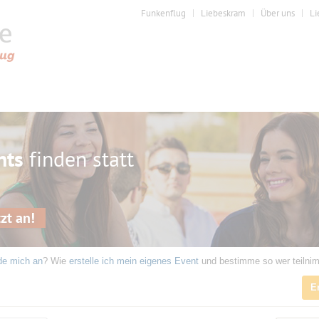
Funkenflug
Liebeskram
Über uns
Li
nts
finden statt
zt an!
de mich an
? Wie
erstelle ich mein eigenes Event
und bestimme so wer teilni
E