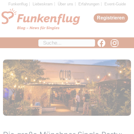
Zum
Funkenflug
Liebeskram
Über uns
Erfahrungen
Event-Guide
Inhalt
Registrieren
springen
Suchen