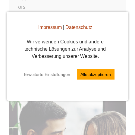
Du fragst dich, wie du dich selbst lieben
Impressum
|
Datenschutz
lernen und so den richtigen Partner
finden kannst? Lies hier unseren
Wir verwenden Cookies und andere
Selbstliebe Guide mit 7 Tipps für deine
technische Lösungen zur Analyse und
Partnersuche.
Verbesserung unserer Website.
weiterlesen
Erweiterte Einstellungen
Alle akzeptieren