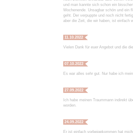
und man kannte sich schon ein bissche
Wochenende. Unsagbar schön und ein flo
geht. Der verpuppte und noch nicht ferti
aber die Zeit, die wir haben, ist einfach
11.10.2022
Vielen Dank für euer Angebot und die die
07.10.2022
Es war alles sehr gut. Nur habe ich mei
27.09.2022
Ich habe meinen Traummann indirekt übe
worden.
24.09.2022
Er ist einfach vorbeigekommen hat mich