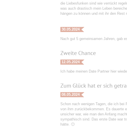
die Liebesfunken sind wie verrückt regel
was auch drastisch mein Leben bereiche
hängen zu können und mit ihr den Rest
30.05.2024
Nach gut 5 gemeinsamen Jahren, gab es e
Zweite Chance
12.05.2024
Ich habe meinen Date Partner hier wieder
Zum Glück hat er sich getra
08.05.2024
Schon nach wenigen Tagen, die ich bei F
von ihm zurückbekommen. Es dauerte ein 
unsicher war, wie man den Anfang macht ;
sympathisch sind. Das erste Date war tra
hätte. 🙂