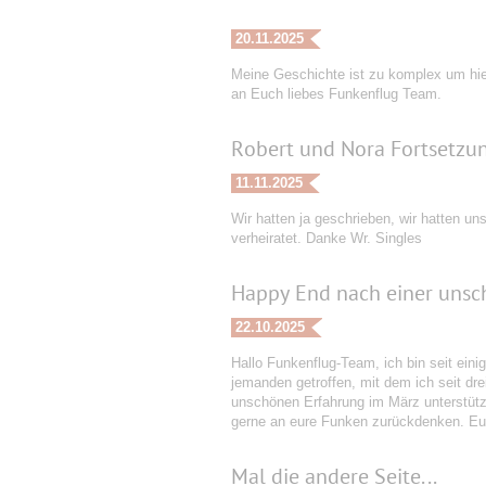
20.11.2025
Meine Geschichte ist zu komplex um hier
an Euch liebes Funkenflug Team.
Robert und Nora Fortsetzu
11.11.2025
Wir hatten ja geschrieben, wir hatten un
verheiratet. Danke Wr. Singles
Happy End nach einer unsc
22.10.2025
Hallo Funkenflug-Team, ich bin seit eini
jemanden getroffen, mit dem ich seit dr
unschönen Erfahrung im März unterstützt
gerne an eure Funken zurückdenken. Euc
Mal die andere Seite...