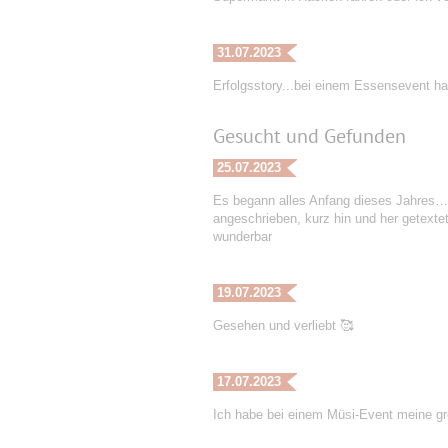
31.07.2023
Erfolgsstory...bei einem Essensevent ha
Gesucht und Gefunden
25.07.2023
Es begann alles Anfang dieses Jahres…. 
angeschrieben, kurz hin und her getexte
wunderbar
19.07.2023
Gesehen und verliebt 🥰
17.07.2023
Ich habe bei einem Müsi-Event meine gr