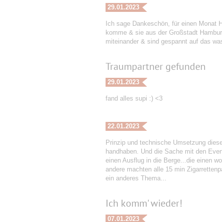
29.01.2023
Ich sage Dankeschön, für einen Monat H
komme & sie aus der Großstadt Hamburg,
miteinander & sind gespannt auf das wa
Traumpartner gefunden
29.01.2023
fand alles supi :) <3
22.01.2023
Prinzip und technische Umsetzung dieser 
handhaben. Und die Sache mit den Event
einen Ausflug in die Berge...die einen w
andere machten alle 15 min Zigarrettenp
ein anderes Thema...
Ich komm' wieder!
07.01.2023