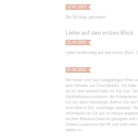
12.07.2023
Die Richtige gefunden!
Liebe auf den ersten Blick
21.04.2023
Liebe beiderseitig auf den ersten Blick. 
07.04.2023
Wir beide sind nach langjährigen Ehen v
dem Hinweis auf Couchpotato. Ich habe 
da ich dort wohne) habe ich Sie zum Ta
Apothekenaussendienst die Körpersprach
Ich am alten Hamburger Balkon Sie am N
sind dann 4 Std. unterwegs gewesen. Na
informieren ob Sie gut zu Hause angek
leichter Blasenschwäche genügten und m
Ostern zusammen bei Ihr und sind sehr 
weiter so.