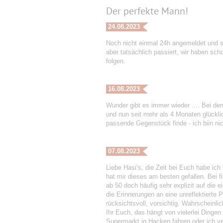
Der perfekte Mann!
24.08.2023
Noch nicht einmal 24h angemeldet und s
aber tatsächlich passiert, wir haben sc
folgen.
16.08.2023
Wunder gibt es immer wieder .... Bei den
und nun seit mehr als 4 Monaten glückli
passende Gegenstück finde - ich biin nicht
07.08.2023
Liebe Hasi‘s, die Zeit bei Euch habe ich
hat mir dieses am besten gefallen. Bei f
ab 50 doch häufig sehr explizit auf die
die Erinnerungen an eine unreflektierte P
rücksichtsvoll, vorsichtig. Wahrscheinli
Ihr Euch, das hängt von vielerlei Dinge
Supermarkt in Hacken fahren oder ich v