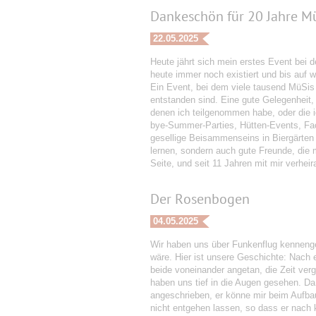
Dankeschön für 20 Jahre Mü
22.05.2025
Heute jährt sich mein erstes Event bei
heute immer noch existiert und bis auf 
Ein Event, bei dem viele tausend MüSis
entstanden sind. Eine gute Gelegenheit,
denen ich teilgenommen habe, oder die 
bye-Summer-Parties, Hütten-Events, Fac
gesellige Beisammenseins in Biergärten 
lernen, sondern auch gute Freunde, die m
Seite, und seit 11 Jahren mit mir verhei
Der Rosenbogen
04.05.2025
Wir haben uns über Funkenflug kennengel
wäre. Hier ist unsere Geschichte: Nach 
beide voneinander angetan, die Zeit ver
haben uns tief in die Augen gesehen. D
angeschrieben, er könne mir beim Aufbau
nicht entgehen lassen, so dass er nach 