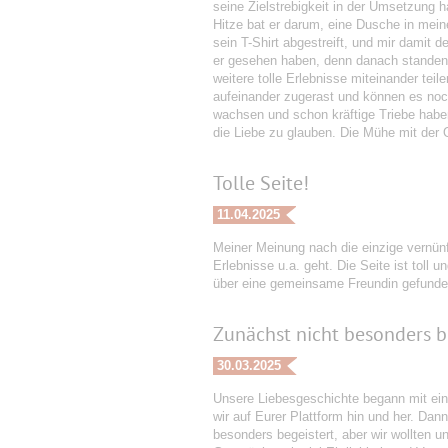
seine Zielstrebigkeit in der Umsetzung 
Hitze bat er darum, eine Dusche in mein
sein T-Shirt abgestreift, und mir damit
er gesehen haben, denn danach standen w
weitere tolle Erlebnisse miteinander tei
aufeinander zugerast und können es noc
wachsen und schon kräftige Triebe habe
die Liebe zu glauben. Die Mühe mit der O
Tolle Seite!
11.04.2025
Meiner Meinung nach die einzige vernü
Erlebnisse u.a. geht. Die Seite ist toll
über eine gemeinsame Freundin gefunde
Zunächst nicht besonders b
30.03.2025
Unsere Liebesgeschichte begann mit ein
wir auf Eurer Plattform hin und her. Dan
besonders begeistert, aber wir wollten u