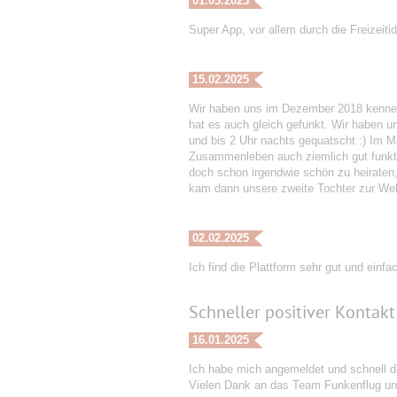
01.03.2025
Super App, vor allem durch die Freizeiti
15.02.2025
Wir haben uns im Dezember 2018 kenneng
hat es auch gleich gefunkt. Wir haben 
und bis 2 Uhr nachts gequatscht :) Im
Zusammenleben auch ziemlich gut funktio
doch schon irgendwie schön zu heiraten, 
kam dann unsere zweite Tochter zur Welt
02.02.2025
Ich find die Plattform sehr gut und einf
Schneller positiver Kontak
16.01.2025
Ich habe mich angemeldet und schnell di
Vielen Dank an das Team Funkenflug und 