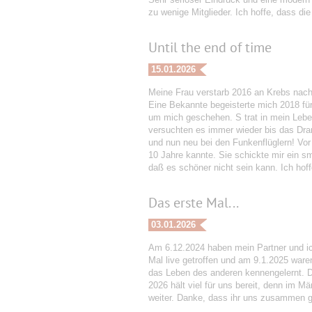
zu wenige Mitglieder. Ich hoffe, dass d
Until the end of time
15.01.2026
Meine Frau verstarb 2016 an Krebs nach 
Eine Bekannte begeisterte mich 2018 fü
um mich geschehen. S trat in mein Leben
versuchten es immer wieder bis das Dram
und nun neu bei den Funkenflüglern! Vor
10 Jahre kannte. Sie schickte mir ein sm
daß es schöner nicht sein kann. Ich hoffe
Das erste Mal...
03.01.2026
Am 6.12.2024 haben mein Partner und ic
Mal live getroffen und am 9.1.2025 ware
das Leben des anderen kennengelernt. D
2026 hält viel für uns bereit, denn im M
weiter. Danke, dass ihr uns zusammen g