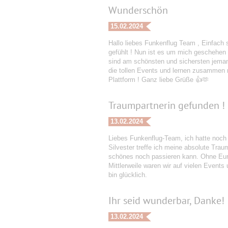
Wunderschön
15.02.2024
Hallo liebes Funkenflug Team , Einfach 
gefühlt ! Nun ist es um mich geschehen 
sind am schönsten und sichersten jeman
die tollen Events und lernen zusammen ne
Plattform ! Ganz liebe Grüße 👍🫶
Traumpartnerin gefunden !
13.02.2024
Liebes Funkenflug-Team, ich hatte noch
Silvester treffe ich meine absolute Tra
schönes noch passieren kann. Ohne Eure
Mittlerweile waren wir auf vielen Events
bin glücklich.
Ihr seid wunderbar, Danke!
13.02.2024