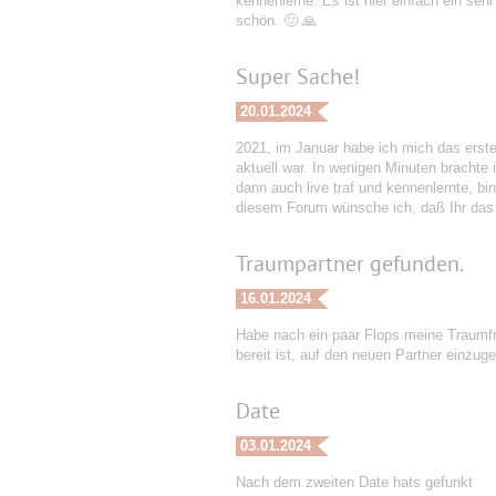
kennenlerne. Es ist hier einfach ein se
schön. 🙂 🙏
Super Sache!
20.01.2024
2021, im Januar habe ich mich das erste
aktuell war. In wenigen Minuten brachte
dann auch live traf und kennenlernte, b
diesem Forum wünsche ich, daß Ihr das
Traumpartner gefunden.
16.01.2024
Habe nach ein paar Flops meine Traumfr
bereit ist, auf den neuen Partner einzuge
Date
03.01.2024
Nach dem zweiten Date hats gefunkt