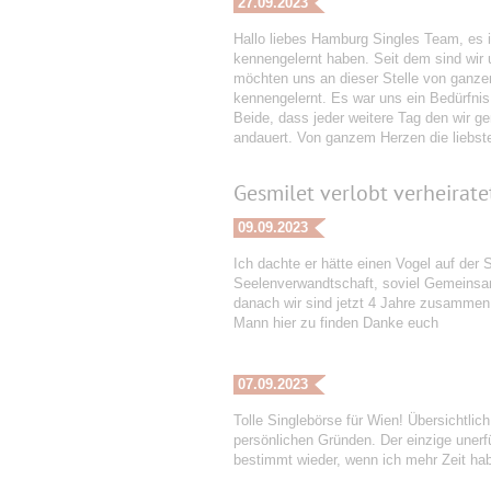
27.09.2023
Hallo liebes Hamburg Singles Team, es is
kennengelernt haben. Seit dem sind wir 
möchten uns an dieser Stelle von ganze
kennengelernt. Es war uns ein Bedürfnis
Beide, dass jeder weitere Tag den wir 
andauert. Von ganzem Herzen die liebs
Gesmilet verlobt verheirate
09.09.2023
Ich dachte er hätte einen Vogel auf der
Seelenverwandtschaft, soviel Gemeinsamk
danach wir sind jetzt 4 Jahre zusammen
Mann hier zu finden Danke euch
07.09.2023
Tolle Singlebörse für Wien! Übersichtli
persönlichen Gründen. Der einzige uner
bestimmt wieder, wenn ich mehr Zeit hab 