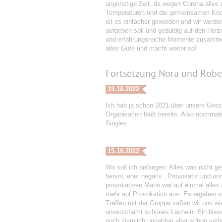
ungünstige Zeit, da wegen Corona alles
Temperaturen und die gemeinsamen Kochs
ist es einfacher geworden und wir werden
aufgeben soll und geduldig auf den Her
und erfahrungsreiche Momente zusammen
alles Gute und macht weiter so!
Fortsetzung Nora und Robe
19.10.2022
Ich hab ja schon 2021 über unsere Gesch
Organisation läuft bereits. Also nochmals
Singles
15.10.2022
Wo soll ich anfangen: Alles was nicht gep
hervor, eher negativ...Provokativ und u
provokativen Mann war auf einmal alles 
mehr auf Provokation aus. Es ergaben s
Treffen mit der Gruppe saßen wir uns w
unverschämt schönes Lächeln. Ein bissch
noch ziemlich unnahbar aber schon verbu