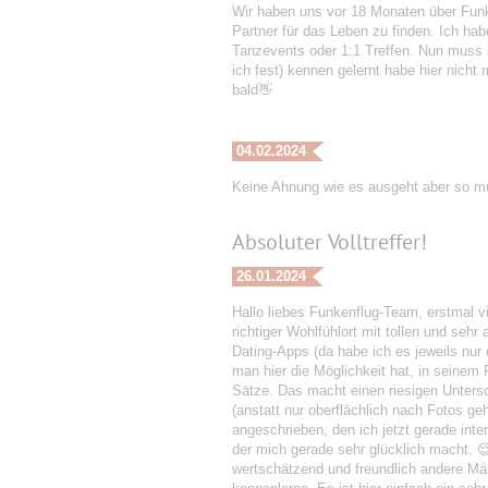
Wir haben uns vor 18 Monaten über Funke
Partner für das Leben zu finden. Ich hab
Tanzevents oder 1:1 Treffen. Nun muss ic
ich fest) kennen gelernt habe hier nicht
bald👋
04.02.2024
Keine Ahnung wie es ausgeht aber so m
Absoluter Volltreffer!
26.01.2024
Hallo liebes Funkenflug-Team, erstmal vie
richtiger Wohlfühlort mit tollen und s
Dating-Apps (da habe ich es jeweils nur 
man hier die Möglichkeit hat, in seinem 
Sätze. Das macht einen riesigen Untersc
(anstatt nur oberflächlich nach Fotos 
angeschrieben, den ich jetzt gerade inten
der mich gerade sehr glücklich macht. 
wertschätzend und freundlich andere Män