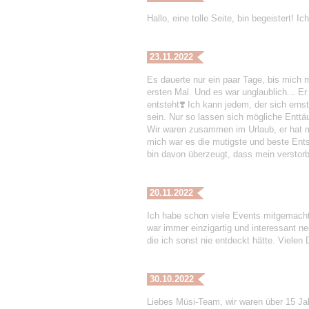
Hallo, eine tolle Seite, bin begeistert! 
23.11.2022
Es dauerte nur ein paar Tage, bis mich m
ersten Mal. Und es war unglaublich... Er 
entsteht❣️ Ich kann jedem, der sich erns
sein. Nur so lassen sich mögliche Entt
Wir waren zusammen im Urlaub, er hat me
mich war es die mutigste und beste Ent
bin davon überzeugt, dass mein verstorbe
20.11.2022
Ich habe schon viele Events mitgemac
war immer einzigartig und interessant n
die ich sonst nie entdeckt hätte. Viele
30.10.2022
Liebes Müsi-Team, wir waren über 15 Jah