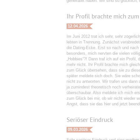
geheiratet haben. Wir sind so glücklich,
Ihr Profil brachte mich zum 
12.04.2026
Im Juni 2012 trat ich sehr, sehr zögerli
lebten in Trennung. Zunächst verabredete
die Dating-Ecke. Erst so nach und nach er
besonders, mich nervten die vielen völlig
„Hobbies“?! Dann traf ich auf ein Profil,
mehr nicht. Ihr Profil brachte mich gleic
zum Glück übersehen, dass sie zu diese
später meldete sich doch. Sie wäre schon
nicht zu antworten. Wir trafen uns dann
ja zumindest theoretisch noch verheira
überschaubar. Also meldete ich mich ers
zum Glück bei mir, ob wir nicht wieder w
Angst, dass sie das hier und jetzt beende
Seriöser Eindruck
09.03.2026
Sehr seriöser Eindruck und eine modern 