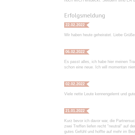
noch MICH entdeckt. Seitdem sind ER
Erfolgsmeldung
22.02.2022
Wir haben heute geheiratet. Liebe Grüß
06.02.2022
Es passt alles, ich habe hier meinen Tr
schon eine neue. Ich will momentan ni
02.02.2022
Viele nette Leute kennengelernt und gu
21.01.2022
Kurz bevor ich davor war, die Partnersuc
zwei Treffen liefen recht "neutral" auf 
gutes Gefühl und hoffte auf mehr im Bez