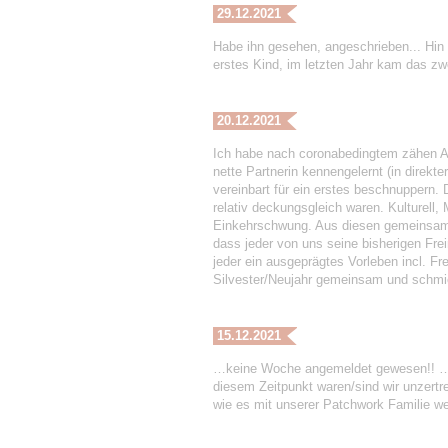
29.12.2021
Habe ihn gesehen, angeschrieben... Hin 
erstes Kind, im letzten Jahr kam das zwei
20.12.2021
Ich habe nach coronabedingtem zähen A
nette Partnerin kennengelernt (in direkte
vereinbart für ein erstes beschnuppern.
relativ deckungsgleich waren. Kulturell
Einkehrschwung. Aus diesen gemeinsamen
dass jeder von uns seine bisherigen Freir
jeder ein ausgeprägtes Vorleben incl. Fre
Silvester/Neujahr gemeinsam und schmied
15.12.2021
…keine Woche angemeldet gewesen!! …ang
diesem Zeitpunkt waren/sind wir unzertre
wie es mit unserer Patchwork Familie w