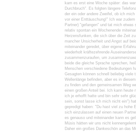
kam es erst eine Woche später: das war 
Durchbruch". Es folgten längere Telefon
der ein oder andere Zweifel, ob ich mich
vor einer Enttäuschung!" Ich war zudem 
Partner) "gefangen" und tat mich etwas
relativ spontan ein Wochenende miteina
Herzensfunken, die sich über die Zeit zu
mancher Unsicherheit und Angst auf beid
miteinander geredet, über eigene Erfahr
wiederholt kräftezehrende Auseinanderse
zusammenzuraufen, um zusammenzuwachs
beide die gleiche Sprache sprechen, heiß
Menschen verschiedene Bedeutungen haben
Gesagten können schnell beliebig viele 
Wellenlänge befinden, aber es in diese
zu finden und den gemeinsamen Weg weit
einen großen Anteil bei. Ich kann heut
ich je erhofft hatte und bin sehr sehr g
sein, sonst lasse ich mich nicht ein") h
gepredigt haben: "Du hast viel zu hohe E
sich einzulassen auf einen neuen Partne
es genauso und miteinander kann es gel
Müsis hätten wir uns nicht kennengeler
Daher ein großes Dankeschön an das M