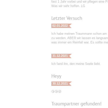
fast 1 Jahr vorbei und wir pflegen eine
Was wir sehr hoffen. LG
Letzter Versuch
02.01.2022
Ich habe meinen Traummann schon am 2
zu werden. ABER wir lassen es langsam a
was immer ein Reinfall war. Es sollte mei
31.12.2021
Ich fand ihn, den meine Seele liebt.
Heyy
30.12.2021
😘😘😜
Traumpartner gefunden!