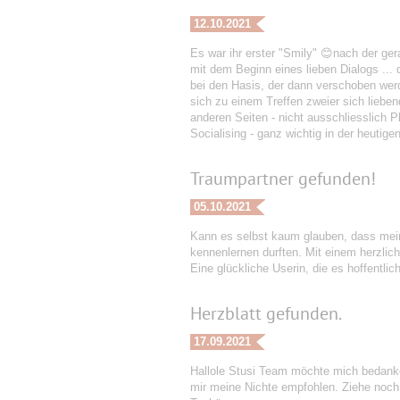
12.10.2021
Es war ihr erster "Smily" 😊nach der ger
mit dem Beginn eines lieben Dialogs ..
bei den Hasis, der dann verschoben werd
sich zu einem Treffen zweier sich liebend
anderen Seiten - nicht ausschliesslich P
Socialising - ganz wichtig in der heuti
Traumpartner gefunden!
05.10.2021
Kann es selbst kaum glauben, dass mein
kennenlernen durften. Mit einem herzlich
Eine glückliche Userin, die es hoffentlich 
Herzblatt gefunden.
17.09.2021
Hallole Stusi Team möchte mich bedanke
mir meine Nichte empfohlen. Ziehe noch