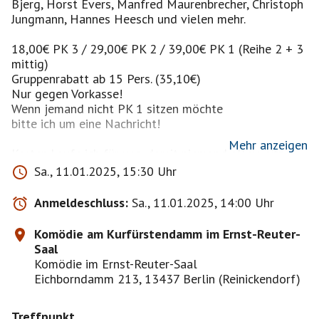
Bjerg, Horst Evers, Manfred Maurenbrecher, Christoph
Jungmann, Hannes Heesch und vielen mehr.
18,00€ PK 3 / 29,00€ PK 2 / 39,00€ PK 1 (Reihe 2 + 3
mittig)
Gruppenrabatt ab 15 Pers. (35,10€)
Nur gegen Vorkasse!
Wenn jemand nicht PK 1 sitzen möchte
bitte ich um eine Nachricht!
Mehr anzeigen
Karten kaufe ich für uns, damit niemand allein sitzen
muss.
Sa., 11.01.2025, 15:30 Uhr
Ich verteile sie vor dem Theater um 15.00Uhr.
Anmeldeschluss:
Sa., 11.01.2025, 14:00 Uhr
Es gibt noch 4 freie Plätze in Reihe 10 für 35,10€
Stand : 07.01.25
Komödie am Kurfürstendamm im Ernst-Reuter-
Saal
Nach erfolgter Bestätigung schicke ich eine
Komödie im Ernst-Reuter-Saal
Zahlungsaufforderung.
Eichborndamm 213, 13437 Berlin (Reinickendorf)
Karten sind von Rücknahme und Umtausch
Treffpunkt
ausgeschlossen !