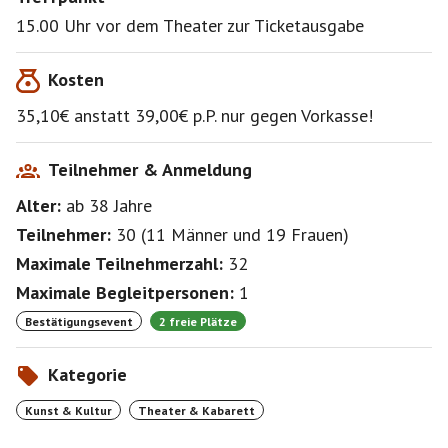
Wenn jemand nicht kann, versuche ich oder du eine
15.00 Uhr vor dem Theater zur Ticketausgabe
Ersatzperson zu finden.
Melde dich bitte ab !
Kosten
Dann können auch andere BeSi's den freien Platz
sehen.
35,10€ anstatt 39,00€ p.P. nur gegen Vorkasse!
Geld zahle ich nach Einzahlung von der Ersatzperson
per Überweisung
an dich aus.
Teilnehmer & Anmeldung
Alter:
ab 38
Jahre
Teilnehmer:
30
(
11 Männer
und
19 Frauen
)
Maximale Teilnehmerzahl:
32
Maximale Begleitpersonen:
1
Bestätigungsevent
2 freie Plätze
Kategorie
Kunst & Kultur
Theater & Kabarett