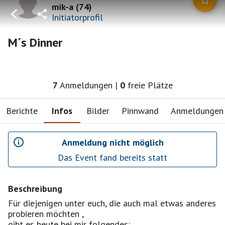
mik-a
(
74
)
Initiatorprofil
M´s Dinner
7
Anmeldungen
|
0
freie Plätze
Berichte
Infos
Bilder
Pinnwand
Anmeldungen
Anmeldung nicht möglich
Das Event fand bereits statt
Beschreibung
Für diejenigen unter euch, die auch mal etwas anderes
probieren möchten ,
gibt es heute bei mir folgendes: