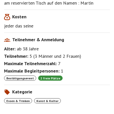
indischen Restaurant beginnen oder ausklingen.
am reservierten Tisch auf den Namen : Martin
Kosten
https://nirwana-restaurant.de/#menue
jeder das seine
Teilnehmer & Anmeldung
Alter:
ab 38
Jahre
Teilnehmer:
5
(
3 Männer
und
2 Frauen
)
Maximale Teilnehmerzahl:
7
Maximale Begleitpersonen:
1
Bestätigungsevent
2 freie Plätze
Kategorie
Essen & Trinken
Kunst & Kultur