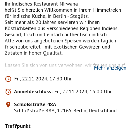
Ihr indisches Restaurant Nirwana
heißt Sie herzlich Willkommen in Ihrem Himmelreich
für indische Küche, in Berlin - Steglitz.
Seit mehr als 20 Jahren servieren wir Ihnen
Köstlichkeiten aus verschiedenen Regionen Indiens.
Gesund, frisch und einfach authentisch indisch.
Alle von uns angebotenen Speisen werden täglich
frisch zubereitet - mit exotischen Gewürzen und
Zutaten in hoher Qualität.
Lassen Sie sich von uns verwöhnen, wir freuen uns auf
Mehr anzeigen
Ihren Besuch!
Wir bieten Ihnen unter anderem:
Fr., 22.11.2024, 17:30 Uhr
Große Auswahl an vegetarischen Gerichten
Preiswerte Mittagsmenüs ab 7,90 €
Anmeldeschluss:
Fr., 22.11.2024, 15:00 Uhr
Ausreichend Patz für Ihre Feierlichkeiten
Leckere Cocktails, auch alkoholfrei, ab 5,50 €
Schloßstraße 48A
Schloßstraße 48A, 12165 Berlin, Deutschland
Sie finden uns in unmittelbarer Nähe zum Adria Kino
und dem Schloßpark Theater. Lassen Sie doch einen
Treffpunkt
schönen Kino- oder Theaterbesuch in unserem