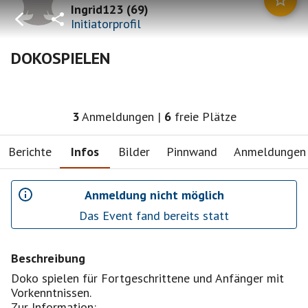
Ingrid123
(
69
)
Initiatorprofil
DOKOSPIELEN
3
Anmeldungen
|
6
freie Plätze
Berichte
Infos
Bilder
Pinnwand
Anmeldungen
Anmeldung nicht möglich
Das Event fand bereits statt
Beschreibung
Doko spielen für Fortgeschrittene und Anfänger mit
Vorkenntnissen.
Zur Information: