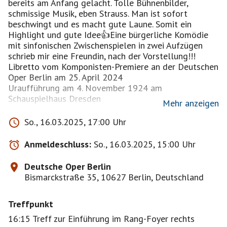
bereits am Anfang gelacht. Tolle Bühnenbilder,
schmissige Musik, eben Strauss. Man ist sofort
beschwingt und es macht gute Laune. Somit ein
Highlight und gute Idee👍Eine bürgerliche Komödie
mit sinfonischen Zwischenspielen in zwei Aufzügen
schrieb mir eine Freundin, nach der Vorstellung!!!
Libretto vom Komponisten-Premiere an der Deutschen
Oper Berlin am 25. April 2024
Uraufführung am 4. November 1924 am
Schauspielhaus Dresden
Mehr anzeigen
2 Stunden 45 Minuten | Eine Pause
So., 16.03.2025, 17:00 Uhr
In deutscher Sprache mit deutschen und englischen
Übertiteln
Anmeldeschluss:
So., 16.03.2025, 15:00 Uhr
Einführung: 45 Minuten vor Vorstellungsbeginn im
Rang-Foyer rechts
Deutsche Oper Berlin
Bismarckstraße 35, 10627 Berlin, Deutschland
Zum Stück
Die Uraufführung von Richard Strauss’ achter Oper
Treffpunkt
INTERMEZZO löste bei Kritik und Publikum
Irritationen aus: Statt auf mythische oder antike
16:15 Treff zur Einführung im Rang-Foyer rechts
Stoffe zurückzugreifen, hatte der Komponist diesmal