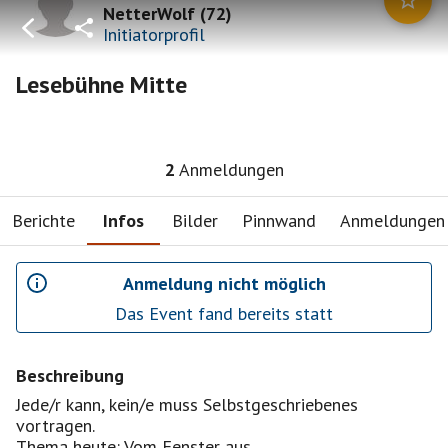
NetterWolf
(
72
)
Initiatorprofil
Lesebühne Mitte
2
Anmeldungen
Berichte
Infos
Bilder
Pinnwand
Anmeldungen
Anmeldung nicht möglich
Das Event fand bereits statt
Beschreibung
Jede/r kann, kein/e muss Selbstgeschriebenes
vortragen.
Thema heute: Vom Fenster aus