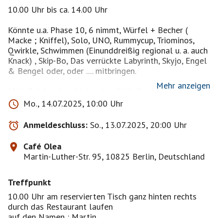
10.00 Uhr bis ca. 14.00 Uhr
Könnte u.a. Phase 10, 6 nimmt, Würfel + Becher (
Macke ; Kniffel), Solo, UNO, Rummycup, Triominos,
Qwirkle, Schwimmen (Einunddreißig regional u. a. auch
Knack) , Skip-Bo, Das verrückte Labyrinth, Skyjo, Engel
& Bengel oder, oder .... mitbringen.
Mehr anzeigen
Mein Spieleschrank ist gut gefüllt. Ihr dürft auch
Wünsche äußern oder selbst etwas mitbringen. (Skat
Mo., 14.07.2025, 10:00 Uhr
und Doppelkopf und Schach ausgenommen)
Bitte um eine Notiz auf die Pinnwand, damit ich das
Anmeldeschluss:
So., 13.07.2025, 20:00 Uhr
Spiel nicht auch einpacke !
Café Olea
Mein Vorschlag ist :
Martin-Luther-Str. 95, 10825 Berlin, Deutschland
Wir bilden 2 Gruppen a 4 Personen, Spiel oder Spieler
können nach Absprache auch gern wechseln.
Treffpunkt
Und dann habe ich noch einen Wunsch : Bitte
besprecht vor Spielbeginn die Spielregeln, damit es
10.00 Uhr am reservierten Tisch ganz hinten rechts
nicht zu Konflikten kommt, wir wollen doch Spaß
durch das Restaurant laufen
haben...
auf den Namen : Martin