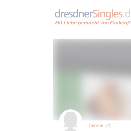
berline
(82)