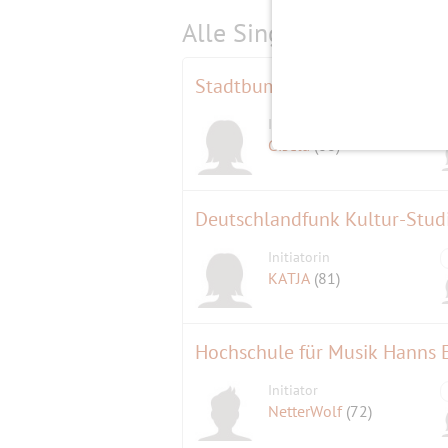
Alle Single-Events am
s
Stadtbummel in Greifswald
Initiatorin
Gisela
(68)
Deutschlandfunk Kultur-Stud
Initiatorin
KATJA
(81)
Hochschule für Musik Hanns E
Initiator
NetterWolf
(72)