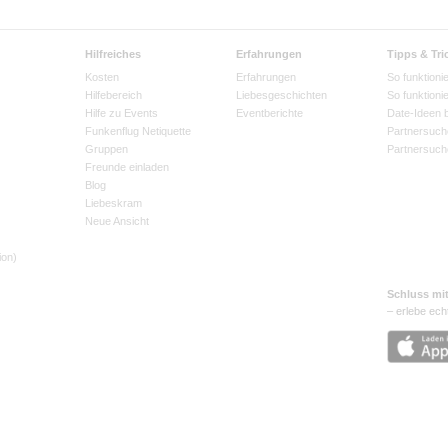
Hilfreiches
Erfahrungen
Tipps & Tri
Kosten
Erfahrungen
So funktionie
Hilfebereich
Liebesgeschichten
So funktioni
Hilfe zu Events
Eventberichte
Date-Ideen 
Funkenflug Netiquette
Partnersuch
Gruppen
Partnersuch
Freunde einladen
Blog
Liebeskram
Neue Ansicht
ion)
Schluss mi
– erlebe ech