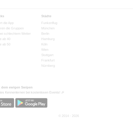
cks
Städte
rt die App
Funkenflug
eren die Gruppen
München
bei schlechtem Wetter
Berlin
e ab 40
Hamburg
e ab 50
Köln
Wien
Stuttgart
Frankfurt
Nürnberg
t dem ewigen Swipen
tes Kennenlernen bei kostenlosen Events! 🎉
© 2014 - 2026