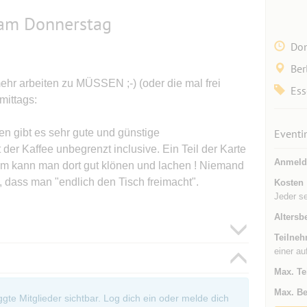
 am Donnerstag
Don
Ber
mehr arbeiten zu MÜSSEN ;-) (oder die mal frei
Ess
mittags:
en gibt es sehr gute und günstige
Eventi
der Kaffee unbegrenzt inclusive. Ein Teil der Karte
Anmeld
dem kann man dort gut klönen und lachen ! Niemand
, dass man "endlich den Tisch freimacht".
Kosten
Jeder s
Altersb
Teilneh
einer au
Max. Te
Max. Be
oggte Mitglieder sichtbar. Log dich ein oder melde dich