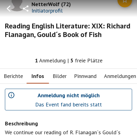
NetterWolf
(
72
)
Initiatorprofil
Reading English Literature: XIX: Richard
Flanagan, Gould´s Book of Fish
1
Anmeldung
|
5
freie Plätze
Berichte
Infos
Bilder
Pinnwand
Anmeldungen
Anmeldung nicht möglich
Das Event fand bereits statt
Beschreibung
We continue our reading of R. Flanagan´s Gould´s