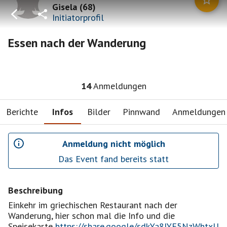
Gisela
(
68
)
Initiatorprofil
Essen nach der Wanderung
14
Anmeldungen
Berichte
Infos
Bilder
Pinnwand
Anmeldungen
Anmeldung nicht möglich
Das Event fand bereits statt
Beschreibung
Einkehr im griechischen Restaurant nach der
Wanderung, hier schon mal die Info und die
Speisekarte
https://share.google/sdkYa8IYF5NzWhtxU