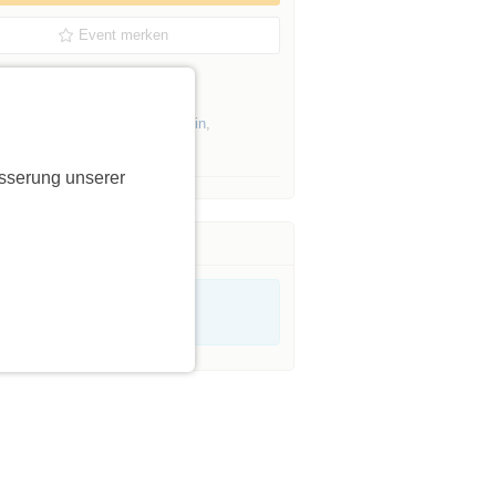
Event merken
er Initiatorin »
Events von Initiatoren aus
Berlin
,
icke
sserung unserer