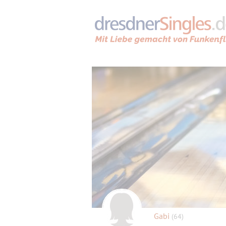
Gabi
(64)