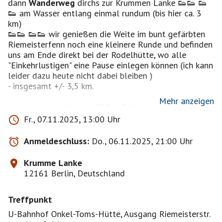
dann
Wanderweg
dirchs zur Krummen Lanke 👟👟 👟
👟 am Wasser entlang einmal rundum (bis hier ca. 3
km)
👟👟 👟👟 wir genießen die Weite im bunt gefärbten
Riemeisterfenn noch eine kleinere Runde und befinden
uns am Ende direkt bei der Rodelhütte, wo alle
"Einkehrlustigen" eine Pause einlegen können (ich kann
leider dazu heute nicht dabei bleiben )
- insgesamt +/- 3,5 km.
Mehr anzeigen
Ansonsten von hier ca. 600 m Gehsteig zurück zum U-
Bhf Onkel-Toms-Hütte bzw.
Fr., 07.11.2025, 13:00 Uhr
Hier endet die geplante Tous
Wer möchte, es gibt in
Anmeldeschluss:
Do., 06.11.2025, 21:00 Uhr
der Nähe weitere mehrere interessante
Einkehrmöglichkeiten.
Krumme Lanke
12161 Berlin, Deutschland
die nächste 👟👟 🥾🥾 👟👟 🥾🥾 👟👟 👟👟 🥾🥾 👟👟
🥾🥾 👟👟 🥾🥾 👟👟 folgt bald, da ich selbst sehr
Treffpunkt
gern mit und ohne Stöcke wandere und diese Freude
gern mit euch teile.
U-Bahnhof Onkel-Toms-Hütte, Ausgang Riemeisterstr.