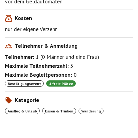
vor dem Geldautomaten
bei Regen oder Schmuddelwetter sage ich das
Event ab
Kosten
nur der eigene Verzehr
Teilnehmer & Anmeldung
Teilnehmer:
1
(
0 Männer
und
eine Frau
)
Maximale Teilnehmerzahl:
5
Maximale Begleitpersonen:
0
Bestätigungsevent
4 freie Plätze
Kategorie
Ausflug & Urlaub
Essen & Trinken
Wanderung