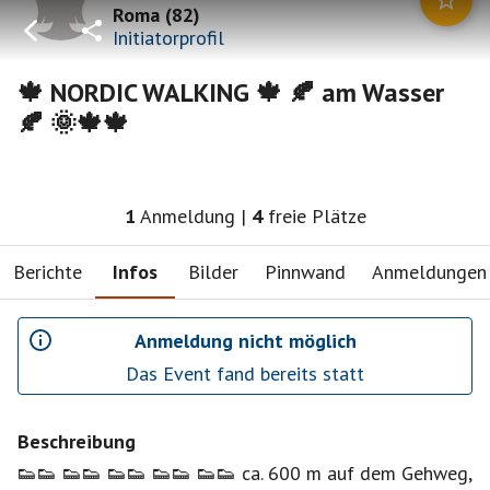
Roma
(
82
)
Initiatorprofil
🍁 NORDIC WALKING 🍁 🍂 am Wasser
🍂 🌞🍁🍁
1
Anmeldung
|
4
freie Plätze
Berichte
Infos
Bilder
Pinnwand
Anmeldungen
Anmeldung nicht möglich
Das Event fand bereits statt
Beschreibung
👟👟 👟👟 👟👟 👟👟 👟👟 ca. 600 m auf dem Gehweg,