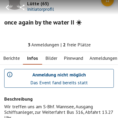
Lütte
(
65
)
Initiatorprofil
once again by the water II ☀️
3
Anmeldungen
|
2
freie Plätze
Berichte
Infos
Bilder
Pinnwand
Anmeldungen
Anmeldung nicht möglich
Das Event fand bereits statt
Beschreibung
Wir treffen uns am S-Bhf. Wannsee, Ausgang
Schiffsanleger, zur Weiterfahrt Bus 316, Abfahrt 13.27
Uhr.