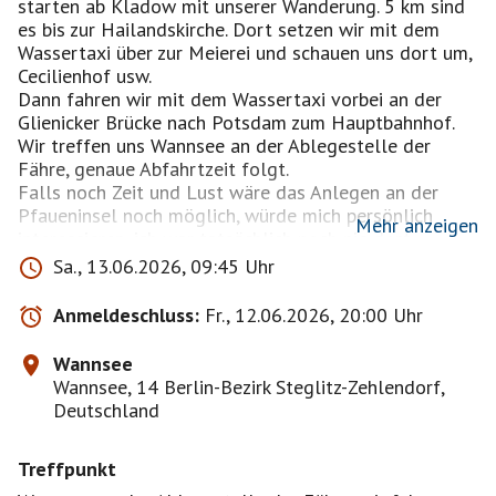
starten ab Kladow mit unserer Wanderung. 5 km sind
es bis zur Hailandskirche. Dort setzen wir mit dem
Wassertaxi über zur Meierei und schauen uns dort um,
Cecilienhof usw.
Dann fahren wir mit dem Wassertaxi vorbei an der
Glienicker Brücke nach Potsdam zum Hauptbahnhof.
Wir treffen uns Wannsee an der Ablegestelle der
Fähre, genaue Abfahrtzeit folgt.
Falls noch Zeit und Lust wäre das Anlegen an der
Pfaueninsel noch möglich, würde mich persönlich
Mehr anzeigen
interessieren, ich war tatsächlich noch nie dort.
Schauen wir was machbar ist, es soll trotz allem noch
Sa., 13.06.2026, 09:45 Uhr
gemütlich sein und Spaß machen. Was wir nicht
erreichen an einem Tag wird in einem Folgeevent
Anmeldeschluss:
Fr., 12.06.2026, 20:00 Uhr
besucht.
Den Preis des Wassertaxi teile ich noch mit. Die Fähre
Wannsee
kann mit D Ticket genutzt werden.
Wannsee, 14 Berlin-Bezirk Steglitz-Zehlendorf,
Deutschland
Treffpunkt