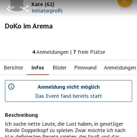
Kate
(
62
)
Initiatorprofil
DoKo im Arema
4
Anmeldungen
|
7
freie Plätze
Berichte
Infos
Bilder
Pinnwand
Anmeldungen
Anmeldung nicht möglich
Das Event fand bereits statt
Beschreibung
Ich suche nette Leute, die Lust haben, in geselliger
Runde Doppelkopf zu spielen. Zwar möchte ich nach
klar definierten Regeln spielen, der Spaß und das