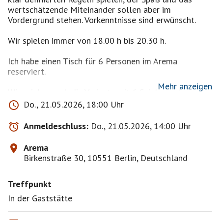
wertschätzende Miteinander sollen aber im
Vordergrund stehen. Vorkenntnisse sind erwünscht.
Wir spielen immer von 18.00 h bis 20.30 h.
Ich habe einen Tisch für 6 Personen im Arema
reserviert.
Mehr anzeigen
Wir spielen auch die Variante mit 6 Spielern, also mit
1,5 Kartenspielen, was uns sehr viel Spaß macht. Es
Do., 21.05.2026, 18:00 Uhr
gibt ab 4 Spielern also keine Konstellation, bei der
mehr als 1 oder 2 Spieler aussetzen müssen.
Anmeldeschluss:
Do., 21.05.2026, 14:00 Uhr
Ich behalte mir vor, nach Lust und Laune zu bestätigen
Arema
und nicht zwingend nach Reihenfolge und bitte
Birkenstraße 30, 10551 Berlin, Deutschland
diesbezüglich um Verständnis.
Treffpunkt
In der Gaststätte