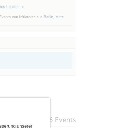
es Initiators »
Events von Initiatoren aus
Berlin
,
Mitte
6 Events
sserung unserer