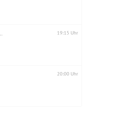
ath Comedy) trifft Die Gorillas (Improtheater)
19:15 Uhr
20:00 Uhr