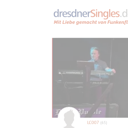
LC007
(65)