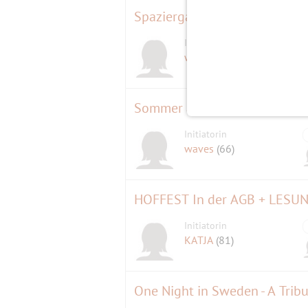
Spaziergang mit Blick auf da
Initiatorin
waves
(66)
Sommer auf der Insel 🌞
Initiatorin
waves
(66)
Initiatorin
KATJA
(81)
One Night in Sweden - A Trib