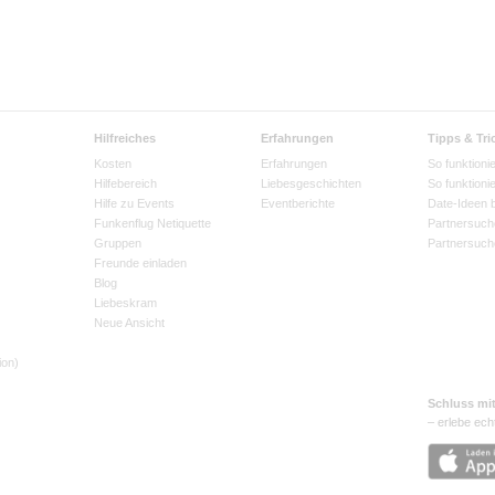
Hilfreiches
Erfahrungen
Tipps & Tri
Kosten
Erfahrungen
So funktionie
Hilfebereich
Liebesgeschichten
So funktioni
Hilfe zu Events
Eventberichte
Date-Ideen 
Funkenflug Netiquette
Partnersuch
Gruppen
Partnersuch
Freunde einladen
Blog
Liebeskram
Neue Ansicht
ion)
Schluss mi
– erlebe ech