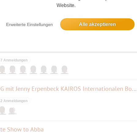
Website.
s Regierungsviertel und die Museumsinsel
5 Anmeldungen
Alle akzeptieren
Erweiterte Einstellungen
7 Anmeldungen
HOFFEST In der AGB + LESUNG mit Jenny Erpenbeck KAIROS Internationalen Booker Prize
2 Anmeldungen
ute Show to Abba