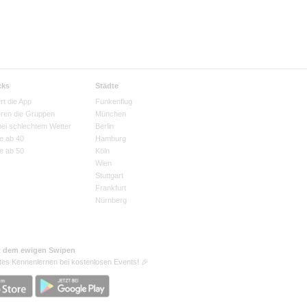
cks
Städte
rt die App
Funkenflug
eren die Gruppen
München
bei schlechtem Wetter
Berlin
e ab 40
Hamburg
e ab 50
Köln
Wien
Stuttgart
Frankfurt
Nürnberg
t dem ewigen Swipen
tes Kennenlernen bei kostenlosen Events! 🎉