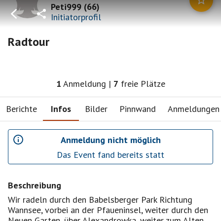
Peti999
(
66
)
Initiatorprofil
Radtour
1
Anmeldung
|
7
freie Plätze
Berichte
Infos
Bilder
Pinnwand
Anmeldungen
Anmeldung nicht möglich
Das Event fand bereits statt
Beschreibung
Wir radeln durch den Babelsberger Park Richtung
Wannsee, vorbei an der Pfaueninsel, weiter durch den
Neuen Garten, über Alexandrowka, weiter zum Alten