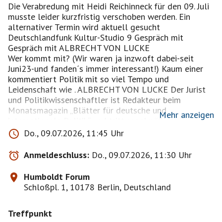
Die Verabredung mit Heidi Reichinneck für den 09. Juli
musste leider kurzfristig verschoben werden. Ein
alternativer Termin wird aktuell gesucht
Deutschlandfunk Kultur-Studio 9 Gespräch mit
Gespräch mit ALBRECHT VON LUCKE
Wer kommt mit? (Wir waren ja inzw.oft dabei-seit
Juni23-und fanden´s immer interessant!) Kaum einer
kommentiert Politik mit so viel Tempo und
Leidenschaft wie . ALBRECHT VON LUCKE Der Jurist
und Politikwissenschaftler ist Redakteur beim
Monatsmagazin „Blätter für deutsche und
Mehr anzeigen
internationale Politik“ und tritt regelmäßig mit seinem
Analysen im Fernsehen und Radio auf. Darunter auch
Do., 09.07.2026, 11:45 Uhr
bei „Studio 9 – Der Tag mit…“. Und weil die Hörer
schon mehrfach gefordert haben: „Mehr Lucke wagen“,
Anmeldeschluss:
Do., 09.07.2026, 11:30 Uhr
ist AvL, wie er auch genannt, erneut zu Gast im
Humboldt Forum.!!!!
Humboldt Forum
---------------------------------------------------------------------
Schloßpl. 1, 10178 Berlin, Deutschland
-----------
Treffpunkt
Bitte hier nur mit einem realistischen Profilbild