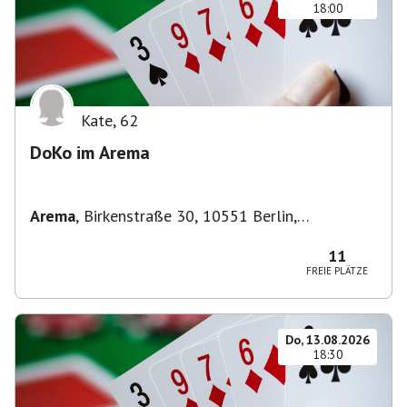
18:00
Kate
,
62
DoKo im Arema
Arema
,
Birkenstraße 30, 10551 Berlin,
Deutschland
11
FREIE PLÄTZE
Do, 13.08.2026
18:30