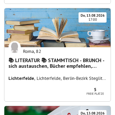
Do, 13.08.2026
17:00
Roma
,
82
📚 LITERATUR 📚 STAMMTISCH - BRUNCH -
sich austauschen, Bücher empfehlen,
Lesen/Vorlesen
Lichterfelde
,
Lichterfelde, Berlin-Bezirk Steglitz-
Zehlendorf, Deutschland
5
FREIE PLÄTZE
Do, 13.08.2026