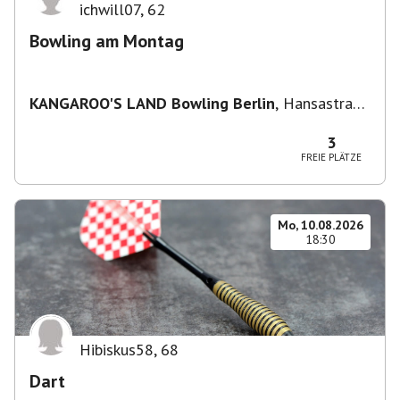
ichwill07
,
62
Bowling am Montag
KANGAROO'S LAND Bowling Berlin
,
Hansastraße
236, 13051 Berlin-Bezirk Lichtenberg,
Deutschland
3
FREIE PLÄTZE
Mo, 10.08.2026
18:30
Hibiskus58
,
68
Dart