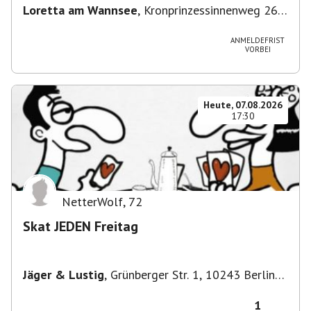
Loretta am Wannsee
,
Kronprinzessinnenweg 260,
14109 Berlin, Deutschland
ANMELDEFRIST
VORBEI
Heute, 07.08.2026
17:30
NetterWolf
,
72
Skat JEDEN Freitag
Jäger & Lustig
,
Grünberger Str. 1, 10243 Berlin-
Bezirk Friedrichshain-Kreuzberg, Deutschland
1