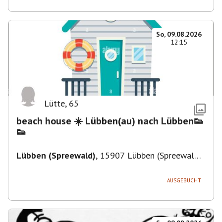
So, 09.08.2026
12:15
Lütte
,
65
beach house ☀️ Lübben(au) nach Lübben👟
👟
Lübben (Spreewald)
,
15907 Lübben (Spreewald),
Deutschland
AUSGEBUCHT