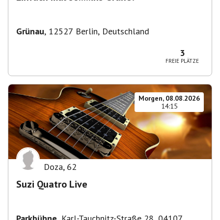
Grünau
,
12527 Berlin, Deutschland
3
FREIE PLÄTZE
Morgen, 08.08.2026
14:15
Doza
,
62
Suzi Quatro Live
Parkbühne
,
Karl-Tauchnitz-Straße 28, 04107