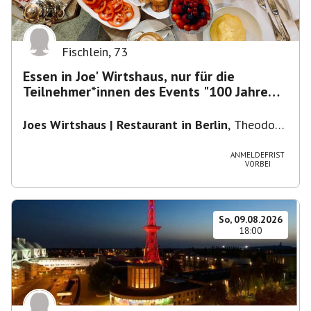
Fischlein
,
73
Essen in Joe' Wirtshaus, nur für die
Teilnehmer*innen des Events "100 Jahre
Funkturm"
Joes Wirtshaus | Restaurant in Berlin
,
Theodor-
Heuss-Platz 10, 14052 Berlin, U Theodor- Heuss
-Platz
ANMELDEFRIST
VORBEI
So, 09.08.2026
18:00