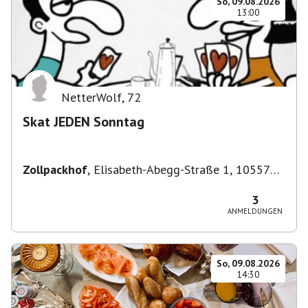
So, 09.08.2026
13:00
NetterWolf
,
72
Skat JEDEN Sonntag
Zollpackhof
,
Elisabeth-Abegg-Straße 1, 10557
Berlin, Deutschland
3
ANMELDUNGEN
So, 09.08.2026
14:30