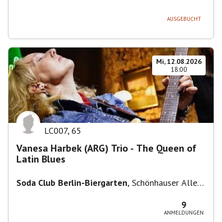
236, 13051 Berlin-Bezirk Lichtenberg,
Deutschland
AUSGEBUCHT
Mi, 12.08.2026
18:00
LC007
,
65
Vanesa Harbek (ARG) Trio - The Queen of
Latin Blues
Soda Club Berlin-Biergarten
,
Schönhauser Allee
36, 10435 Berlin, Deutschland
9
ANMELDUNGEN