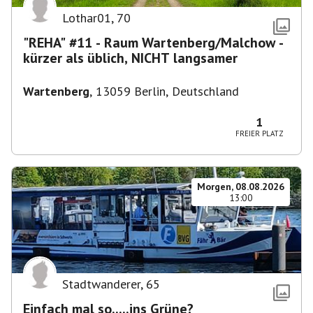
Lothar01
,
70
"REHA" #11 - Raum Wartenberg/Malchow -
kürzer als üblich, NICHT langsamer
Wartenberg
,
13059 Berlin, Deutschland
1
FREIER PLATZ
Morgen, 08.08.2026
13:00
Stadtwanderer
,
65
Einfach mal so.....ins Grüne?