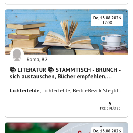
Do, 13.08.2026
17:00
Roma
,
82
📚 LITERATUR 📚 STAMMTISCH - BRUNCH -
sich austauschen, Bücher empfehlen,
Lesen/Vorlesen
Lichterfelde
,
Lichterfelde, Berlin-Bezirk Steglitz-
Zehlendorf, Deutschland
5
FREIE PLÄTZE
Do, 13.08.2026