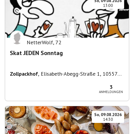
So, 09.08.2026
13:00
NetterWolf
,
72
Skat JEDEN Sonntag
Zollpackhof
,
Elisabeth-Abegg-Straße 1, 10557
Berlin, Deutschland
3
ANMELDUNGEN
So, 09.08.2026
14:30