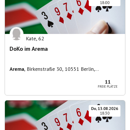
18:00
Kate
,
62
DoKo im Arema
Arema
,
Birkenstraße 30, 10551 Berlin,
Deutschland
11
FREIE PLÄTZE
Do, 13.08.2026
18:30