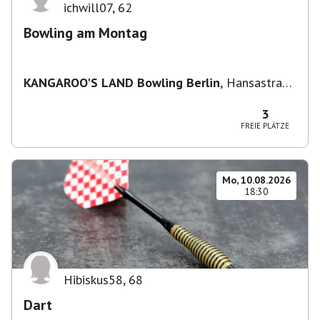
ichwill07
,
62
Bowling am Montag
KANGAROO'S LAND Bowling Berlin
,
Hansastraße
236, 13051 Berlin-Bezirk Lichtenberg,
Deutschland
3
FREIE PLÄTZE
Mo, 10.08.2026
18:30
Hibiskus58
,
68
Dart