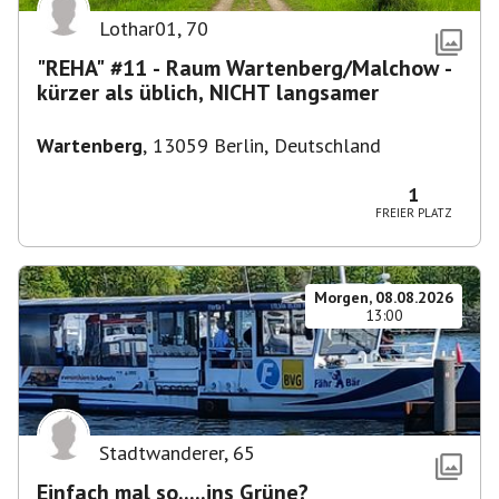
Lothar01
,
70
"REHA" #11 - Raum Wartenberg/Malchow -
kürzer als üblich, NICHT langsamer
Wartenberg
,
13059 Berlin, Deutschland
1
FREIER PLATZ
Morgen, 08.08.2026
13:00
Stadtwanderer
,
65
Einfach mal so.....ins Grüne?