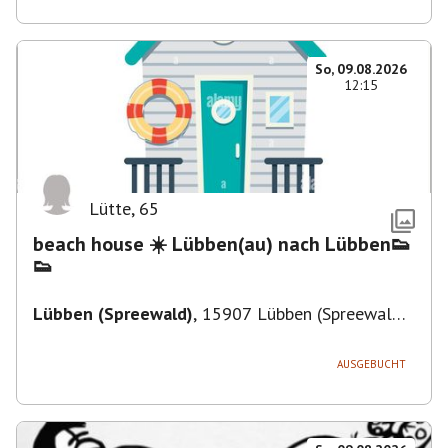
So, 09.08.2026
12:15
Lütte
,
65
beach house ☀️ Lübben(au) nach Lübben👟
👟
Lübben (Spreewald)
,
15907 Lübben (Spreewald),
Deutschland
AUSGEBUCHT