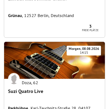
Grünau
,
12527 Berlin, Deutschland
3
FREIE PLÄTZE
Morgen, 08.08.2026
14:15
Doza
,
62
Suzi Quatro Live
Parkbühne
,
Karl-Tauchnitz-Straße 28, 04107