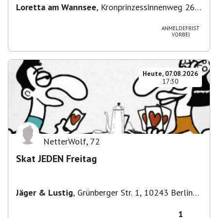
Loretta am Wannsee
,
Kronprinzessinnenweg 260,
14109 Berlin, Deutschland
ANMELDEFRIST
VORBEI
Heute, 07.08.2026
17:30
NetterWolf
,
72
Skat JEDEN Freitag
Jäger & Lustig
,
Grünberger Str. 1, 10243 Berlin-
Bezirk Friedrichshain-Kreuzberg, Deutschland
1