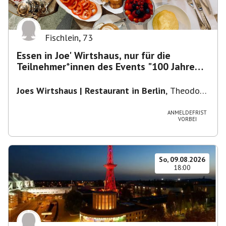
Fischlein
,
73
Essen in Joe' Wirtshaus, nur für die
Teilnehmer*innen des Events "100 Jahre
Funkturm"
Joes Wirtshaus | Restaurant in Berlin
,
Theodor-
Heuss-Platz 10, 14052 Berlin, U Theodor- Heuss
-Platz
ANMELDEFRIST
VORBEI
So, 09.08.2026
18:00