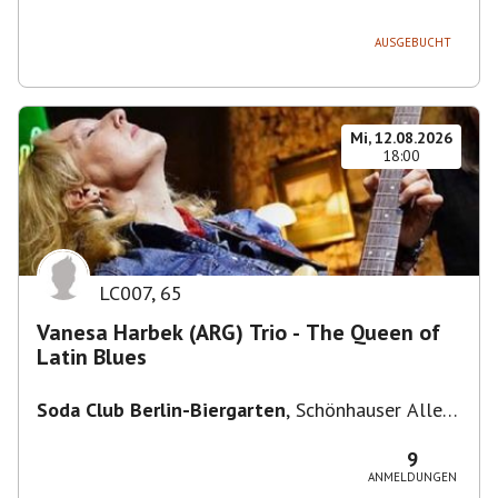
236, 13051 Berlin-Bezirk Lichtenberg,
Deutschland
AUSGEBUCHT
Mi, 12.08.2026
18:00
LC007
,
65
Vanesa Harbek (ARG) Trio - The Queen of
Latin Blues
Soda Club Berlin-Biergarten
,
Schönhauser Allee
36, 10435 Berlin, Deutschland
9
ANMELDUNGEN