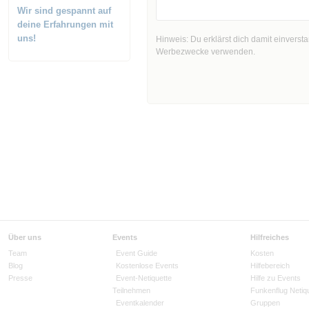
Wir sind gespannt auf
deine Erfahrungen mit
uns!
Hinweis: Du erklärst dich damit einvers
Werbezwecke verwenden.
Über uns
Events
Hilfreiches
Team
Event Guide
Kosten
Blog
Kostenlose Events
Hilfebereich
Presse
Event-Netiquette
Hilfe zu Events
Teilnehmen
Funkenflug Netiq
Eventkalender
Gruppen