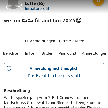
Lütte
(
65
)
Initiatorprofil
we run 👟👟 fit and fun 2025😉
11
Anmeldungen
|
0
freie Plätze
Berichte
Infos
Bilder
Pinnwand
Anmeldungen
Anmeldung nicht möglich
Das Event fand bereits statt
Beschreibung
Winterspaziergang vom S-Bhf Grunewald über
Jagdschloss Grunewald zum Riemeisterfeen, Krumme
Lanke ca ×/- 8 Kilometer mit anschließender Einkehr