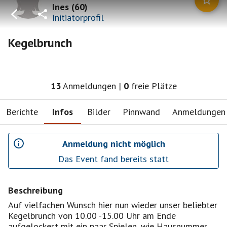
Ines
(
60
)
Initiatorprofil
Kegelbrunch
13
Anmeldungen
|
0
freie Plätze
Berichte
Infos
Bilder
Pinnwand
Anmeldungen
Anmeldung nicht möglich
Das Event fand bereits statt
Beschreibung
Auf vielfachen Wunsch hier nun wieder unser beliebter
Kegelbrunch von 10.00 -15.00 Uhr am Ende
aufgelockert mit ein paar Spielen, wie Hausnummer,