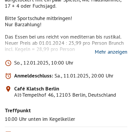
17 + 4 oder Fuchsjagd.
Bitte Sportschuhe mitbringen!
Nur Barzahlung!
Das Essen bei uns reicht von mediterran bis rustikal.
Neuer Preis ab 01.01.2024 : 25,99 pro Person Brunch
incl. Kegeln = 28,99 pro Person
Mehr anzeigen
Ab Oktober 2023 ist unser Brunch inklusive folgende
So., 12.01.2025, 10:00 Uhr
Getränke : Getränkepauschale 1
Filterkaffee, Mineralwasser mit und ohne
Anmeldeschluss:
Sa., 11.01.2025, 20:00 Uhr
Kohlensäure, Apfel- und Orangensaft, Coca Cola,
Fanta, Sprite, Fassbrause, sowie Tee in
Café Klatsch Berlin
Selbstbedienung. (wer seine Getränkepauschale
Alt-Tempelhof 46, 12103 Berlin, Deutschland
Erweitern möchte schaut weiter unten nach)
Treffpunkt
https://cafeklatsch-
berlin.de/tagesbetrieb/sonntagsbrunch-2/
10.00 Uhr unten im Kegelkeller
Kegelbrunch*