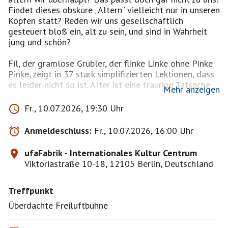
Findet dieses obskure „Altern“ vielleicht nur in unseren
Köpfen statt? Reden wir uns gesellschaftlich
gesteuert bloß ein, alt zu sein, und sind in Wahrheit
jung und schön?
Fil, der gramlose Grübler, der flinke Linke ohne Pinke
Pinke, zeigt in 37 stark simplifizierten Lektionen, dass
es leider nicht so ist. Alter ist eine traurige Tatsache
Mehr anzeigen
und wir sind alle alt. Du auch. Aber kann man da GAR
nichts gegen machen?
Fr., 10.07.2026, 19:30 Uhr
Doch. Fil, der rauhe Schlaue, der Bottleflipper ohne
Anmeldeschluss:
Fr., 10.07.2026, 16:00 Uhr
Tripper, hat einen verblüffend komplizierten Trost
parat, den wir natürlich nicht in diesem Pressetext
ufaFabrik - Internationales Kultur Centrum
verraten. Da kommt mal schön in die Show, Kanaillien,
Viktoriastraße 10-18, 12105 Berlin, Deutschland
macht mal feini feini Zahlenannahme und Söhne an
der Kasse, ihr Kunden, umsonst ist der Tod (Mist, jetzt
Treffpunkt
haben wir den Trost doch ausgeplaudert. Aber es gibt
auch ganz tolle Lieder ).
Überdachte Freiluftbühne
Loriot, der glanzvolle Olle, meinte einst, „Altern ist