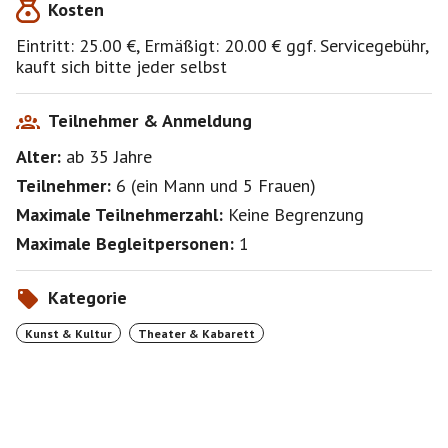
Kosten
eine Zumutung". Fils Show ist eine Offenbarung.
Deutschland ist eine Demokratie und von all dem
Eintritt: 25.00 €, Ermäßigt: 20.00 € ggf. Servicegebühr,
überzeugt ihr euch am besten selbst.
kauft sich bitte jeder selbst
https://www.filberlin.de/
Teilnehmer & Anmeldung
Ermäßigungen gelten für: Schüler, Studenten,
Alter:
ab 35
Jahre
Zivildienst- und FSJ-Leistende, Schwerbehinderte,
Sozialhilfeempfänger, Arbeitslose, Rentner und
Teilnehmer:
6
(
ein Mann
und
5 Frauen
)
Berlinpass Besitzer.
Maximale Teilnehmerzahl:
Keine Begrenzung
Ermäßigungsnachweis muss bitte an der Kasse
vorgezeigt werden!
Maximale Begleitpersonen:
1
Kategorie
https://ufafabrik.reservix.de/tickets-fil-endlich-wieder-
jung-in-berlin-ueberdachte-freiluftbuehne-am-10-7-
Kunst & Kultur
Theater & Kabarett
2026/e2517107