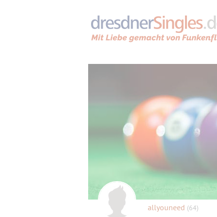
allyouneed
(64)