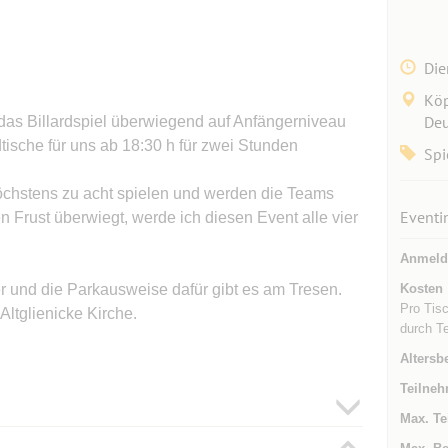
Die
Köp
Deu
das Billardspiel überwiegend auf Anfängerniveau
dtische für uns ab 18:30 h für zwei Stunden
Spi
höchstens zu acht spielen und werden die Teams
Eventi
Frust überwiegt, werde ich diesen Event alle vier
Anmeld
r und die Parkausweise dafür gibt es am Tresen.
Kosten
Pro Tisc
Altglienicke Kirche.
durch Te
Altersb
Teilneh
Max. Te