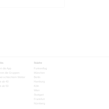
cks
Städte
rt die App
Funkenflug
eren die Gruppen
München
bei schlechtem Wetter
Berlin
e ab 40
Hamburg
e ab 50
Köln
Wien
Stuttgart
Frankfurt
Nürnberg