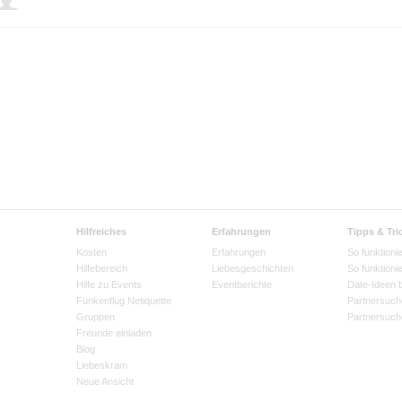
Hilfreiches
Erfahrungen
Tipps & Tri
Kosten
Erfahrungen
So funktionie
Hilfebereich
Liebesgeschichten
So funktioni
Hilfe zu Events
Eventberichte
Date-Ideen 
Funkenflug Netiquette
Partnersuch
Gruppen
Partnersuch
Freunde einladen
Blog
Liebeskram
Neue Ansicht