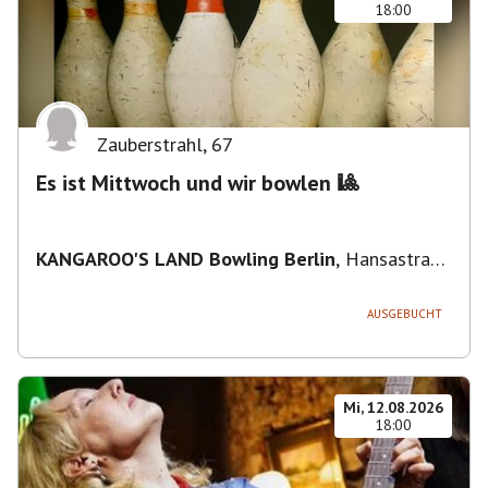
18:00
Zauberstrahl
,
67
Es ist Mittwoch und wir bowlen 🎱
KANGAROO'S LAND Bowling Berlin
,
Hansastraße
236, 13051 Berlin-Bezirk Lichtenberg,
Deutschland
AUSGEBUCHT
Mi, 12.08.2026
18:00