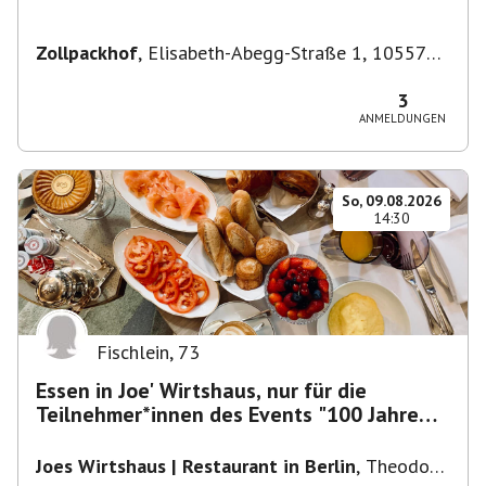
Zollpackhof
,
Elisabeth-Abegg-Straße 1, 10557
Berlin, Deutschland
3
ANMELDUNGEN
So, 09.08.2026
14:30
Fischlein
,
73
Essen in Joe' Wirtshaus, nur für die
Teilnehmer*innen des Events "100 Jahre
Funkturm"
Joes Wirtshaus | Restaurant in Berlin
,
Theodor-