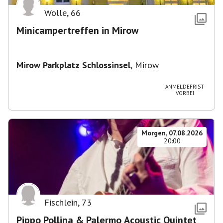
Wolle
,
66
Minicampertreffen in Mirow
Mirow Parkplatz Schlossinsel
,
Mirow
ANMELDEFRIST
VORBEI
Morgen, 07.08.2026
20:00
Fischlein
,
73
Pippo Pollina & Palermo Acoustic Quintet