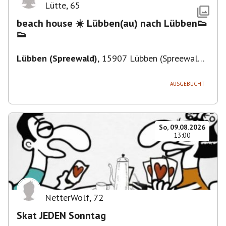
Lütte
,
65
beach house ☀️ Lübben(au) nach Lübben👟
👟
Lübben (Spreewald)
,
15907 Lübben (Spreewald),
Deutschland
AUSGEBUCHT
So, 09.08.2026
13:00
NetterWolf
,
72
Skat JEDEN Sonntag