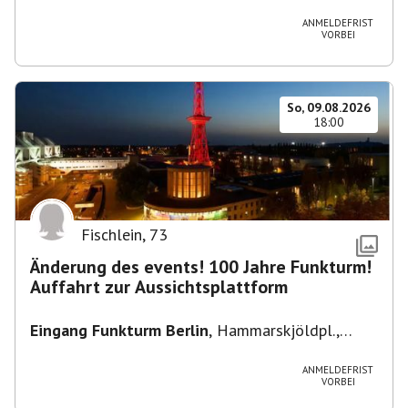
Heuss-Platz 10, 14052 Berlin, U Theodor- Heuss
-Platz
ANMELDEFRIST
VORBEI
So, 09.08.2026
18:00
Fischlein
,
73
Änderung des events! 100 Jahre Funkturm!
Auffahrt zur Aussichtsplattform
Eingang Funkturm Berlin
,
Hammarskjöldpl.,
14055 Berlin, Deutschland
ANMELDEFRIST
VORBEI