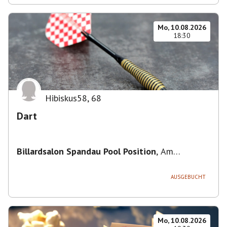
Mo, 10.08.2026
18:30
Hibiskus58
,
68
Dart
Billardsalon Spandau Pool Position
,
Am
Juliusturm 31, 13599 Berlin, Deutschland
AUSGEBUCHT
Mo, 10.08.2026