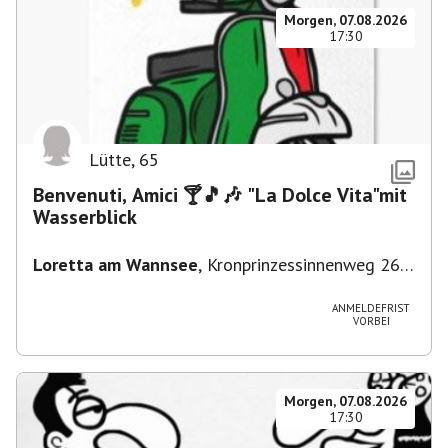
Morgen, 07.08.2026
17:30
Lütte
,
65
Benvenuti, Amici 🍸🎵🎶 "La Dolce Vita"mit
Wasserblick
Loretta am Wannsee
,
Kronprinzessinnenweg 260,
14109 Berlin, Deutschland
ANMELDEFRIST
VORBEI
Morgen, 07.08.2026
17:30