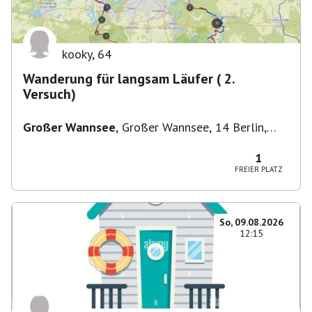
kooky
,
64
Wanderung für langsam Läufer ( 2.
Versuch)
Großer Wannsee
,
Großer Wannsee, 14 Berlin,
Deutschland
1
FREIER PLATZ
So, 09.08.2026
12:15