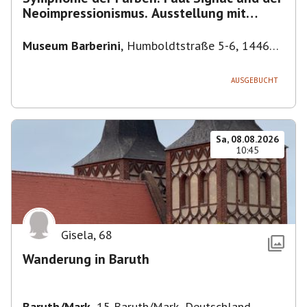
Neoimpressionismus. Ausstellung mit
Führung.
Museum Barberini
,
Humboldtstraße 5-6, 14467
Potsdam, Deutschland
AUSGEBUCHT
Sa, 08.08.2026
10:45
Gisela
,
68
Wanderung in Baruth
Baruth/Mark
,
15 Baruth/Mark, Deutschland