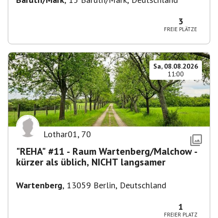
3
FREIE PLÄTZE
Sa, 08.08.2026
11:00
Lothar01
,
70
"REHA" #11 - Raum Wartenberg/Malchow -
kürzer als üblich, NICHT langsamer
Wartenberg
,
13059 Berlin, Deutschland
1
FREIER PLATZ