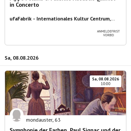
in Concerto
ufaFabrik - Internationales Kultur Centrum
,
Viktoriastraße 10-18, 12105 Berlin, U
Ullsteinstraße Ausgang Viktoriastraße
ANMELDEFRIST
VORBEI
Sa, 08.08.2026
Sa, 08.08.2026
10:00
mondauster
,
63
Symphonie der Farben. Paul Signac und der