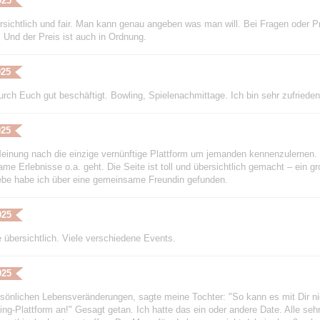
025
rsichtlich und fair. Man kann genau angeben was man will. Bei Fragen oder P
. Und der Preis ist auch in Ordnung.
025
durch Euch gut beschäftigt. Bowling, Spielenachmittage. Ich bin sehr zufried
025
einung nach die einzige vernünftige Plattform um jemanden kennenzulernen.
me Erlebnisse o.a. geht. Die Seite ist toll und übersichtlich gemacht – ein g
ebe habe ich über eine gemeinsame Freundin gefunden.
025
 übersichtlich. Viele verschiedene Events.
025
sönlichen Lebensveränderungen, sagte meine Tochter: "So kann es mit Dir ni
ing-Plattform an!" Gesagt getan. Ich hatte das ein oder andere Date. Alle sehr