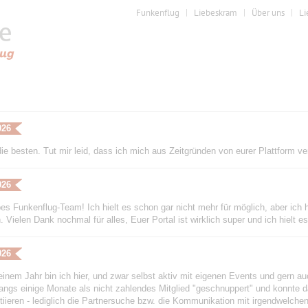
Funkenflug
Liebeskram
Über uns
Li
026
 die besten. Tut mir leid, dass ich mich aus Zeitgründen von eurer Plattform 
026
ebes Funkenflug-Team! Ich hielt es schon gar nicht mehr für möglich, aber ic
 Vielen Dank nochmal für alles, Euer Portal ist wirklich super und ich hielt e
026
einem Jahr bin ich hier, und zwar selbst aktiv mit eigenen Events und gern auc
angs einige Monate als nicht zahlendes Mitglied "geschnuppert" und konnte
itiieren - lediglich die Partnersuche bzw. die Kommunikation mit irgendwelchen 