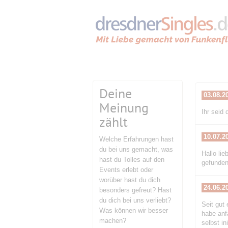
Deine
03.08.2
Meinung
Ihr seid
zählt
10.07.2
Welche Erfahrungen hast
du bei uns gemacht, was
Hallo li
hast du Tolles auf den
gefunden.
Events erlebt oder
worüber hast du dich
24.06.2
besonders gefreut? Hast
du dich bei uns verliebt?
Seit gut 
Was können wir besser
habe anf
machen?
selbst in