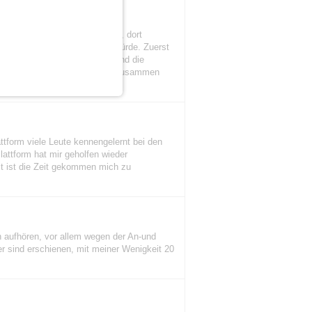
ohlen. Ich hab mich angemeldet, dort
er mich gerne kennen lernen würde. Zuerst
aren uns sofort sympathisch und die
us zusammen gekauft und sind zusammen
enlernen zurück. Danke!!
tform viele Leute kennengelernt bei den
lattform hat mir geholfen wieder
ist die Zeit gekommen mich zu
ich aufhören, vor allem wegen der An-und
 sind erschienen, mit meiner Wenigkeit 20