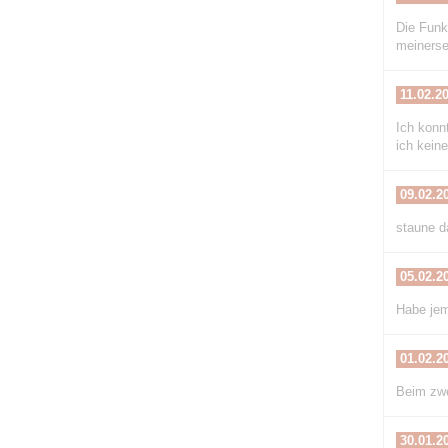
Die Funke
meinerse
11.02.2
Ich konn
ich kein
09.02.2
staune da
05.02.2
Habe jem
01.02.2
Beim zwe
30.01.2