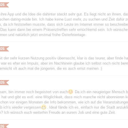
026
 ihre App und die Idee die dahinter steckt sehr gut. Es liegt nicht an ihnen,
ischen dating-müde bin. Ich habe keine Lust mehr, zu suchen und Zeit dafür 
, da ich feststellen musste, dass sich Leute im Internet immer so beschreiben
. Das kann dann bei einem Präsenztreffen sehr ernüchternd sein. Ich wünsche I
men und natürlich jetzt erstmal frohe Osterfeiertage.
026
it der sehr kurzen Nutzung positiv überrascht, klar is das teurer, aber finde h
 war es eher ein Impuls, aber im Nachhinein glaube ich selbst noch nicht ber
 erreicht vlt auch mal die jüngeren, die es auch ernst meinen :)
026
eam, bin immer noch begeistert von euch
Da ich ein neugieriger Mensch b
t hat und gibt es evtl. eine Möglichkeit, dass mich manche nicht abonnieren 
schon vor einigen Monaten die Info bekommen, wie ich auf die Veranstaltung
ab ich's wieder vergessen
. Ideal fände ich es, einfach nur die Stadt anzuk
? Ich wünsch euch weiterhin Freude an eurem Job und eine gute Zeit.
026