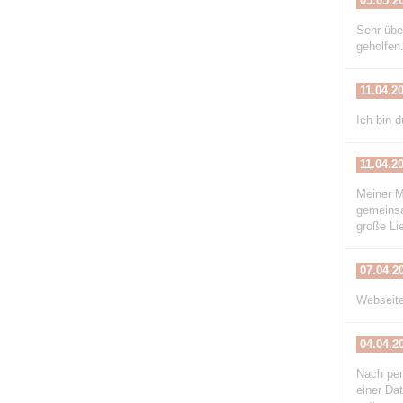
05.05.2
Sehr übe
geholfen
11.04.2
Ich bin 
11.04.2
Meiner M
gemeinsa
große Li
07.04.2
Webseite
04.04.2
Nach per
einer Dat