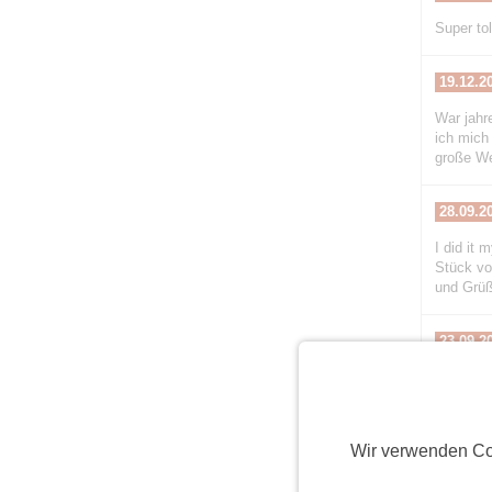
Super tol
19.12.2
War jahr
ich mich
große We
28.09.2
I did it
Stück vo
und Grü
23.09.2
Hallo li
allem in 
knüpfe a
um Verst
Wir verwenden Co
weiterhin