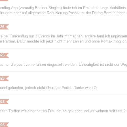
nflug-App (vormalig Berliner Singles) finde ich im Preis-Leistungs-Verhältnis z
its geht eher auf allgemeine Reduzierung/Passivität der Dating-Bemühungen 
026
te bei Funkenflug nur 3 Events im Jahr mitmachen, andere fand ich unpassend
en Partner. Dafür möchte ich jetzt nicht mehr zahlen und ohne Kontaktmöglich
026
s nur die positiven erfahren eingestellt werden. Einseitigkeit ist nicht der W
026
and gefunden, jedoch nicht über das Portal. Danke war i.O.
026
iten Treffen mit einer netten Frau hat es geklappt und wir wohnen seit fast
026