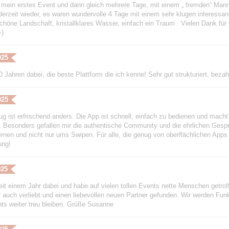
 mein erstes Event und dann gleich mehrere Tage, mit einem „ fremden“ Mann
derzeit wieder, es waren wundervolle 4 Tage mit einem sehr klugen interessa
höne Landschaft, kristallklares Wasser, einfach ein Traum . Vielen Dank für 
-)
025
0 Jahren dabei, die beste Plattform die ich kenne! Sehr gut strukturiert, beza
025
ug ist erfrischend anders. Die App ist schnell, einfach zu bedienen und mach
Besonders gefallen mir die authentische Community und die ehrlichen Gesprä
rnen und nicht nur ums Swipen. Für alle, die genug von oberflächlichen Apps 
ung!
025
seit einem Jahr dabei und habe auf vielen tollen Events nette Menschen getr
r auch verliebt und einen liebevollen neuen Partner gefunden. Wir werden F
ts weiter treu bleiben. Grüße Susanne