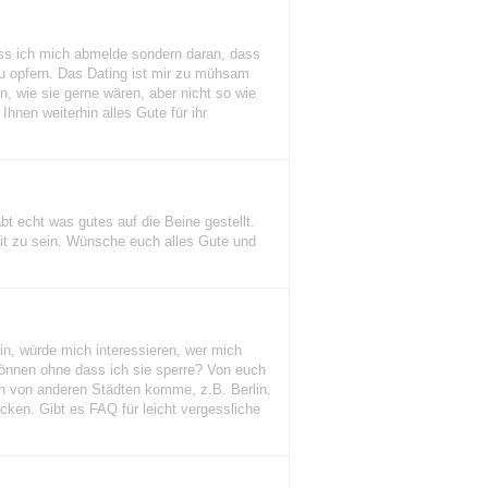
 dass ich mich abmelde sondern daran, dass
zu opfern. Das Dating ist mir zu mühsam
, wie sie gerne wären, aber nicht so wie
hnen weiterhin alles Gute für ihr
abt echt was gutes auf die Beine gestellt.
eit zu sein. Wünsche euch alles Gute und
in, würde mich interessieren, wer mich
können ohne dass ich sie sperre? Von euch
en von anderen Städten komme, z.B. Berlin.
licken. Gibt es FAQ für leicht vergessliche