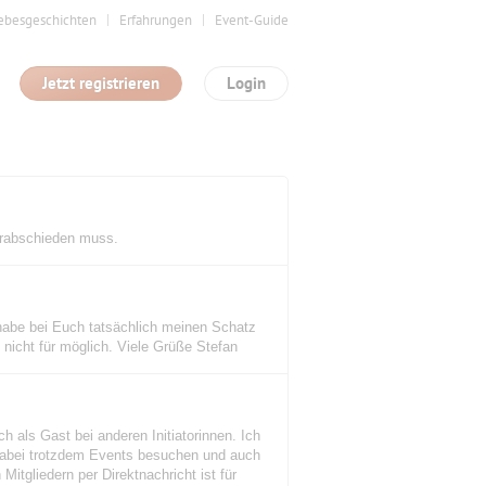
ebesgeschichten
Erfahrungen
Event-Guide
Jetzt registrieren
Login
verabschieden muss.
h habe bei Euch tatsächlich meinen Schatz
s nicht für möglich. Viele Grüße Stefan
h als Gast bei anderen Initiatorinnen. Ich
 dabei trotzdem Events besuchen und auch
Mitgliedern per Direktnachricht ist für