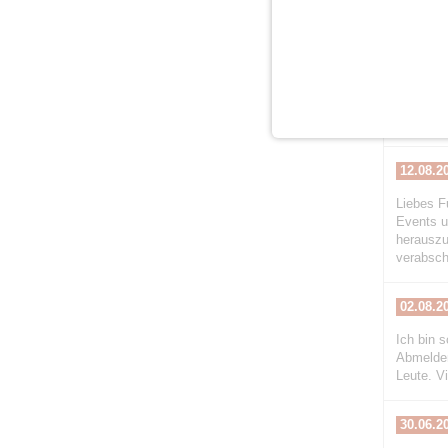
28.08.2
Hallo, vo
regelmäß
haben wi
Anziehun
gezogen.
12.08.2
Liebes F
Events un
herausz
verabsch
02.08.2
Ich bin s
Abmeldem
Leute. V
30.06.2