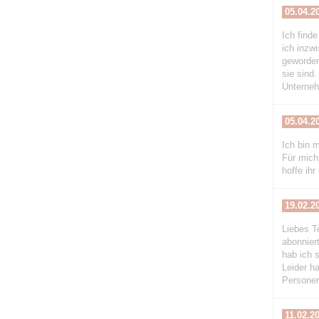
05.04.2
Ich finde
ich inzw
geworden
sie sind
Unterneh
05.04.2
Ich bin m
Für mich
hoffe ihr
19.02.2
Liebes T
abonnier
hab ich 
Leider h
Personen
11.02.2