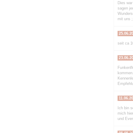
Dies war
sagen je
Wundersc
mit uns ;
25.06.2
seit ca 1
23.06.2
Funkenfl
kommen. 
Kennenle
Empfehl
11.06.2
Ich bin 
mich hie
und Even