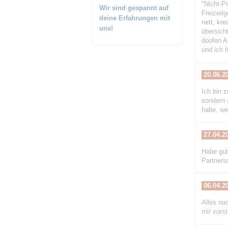
"Nicht-P
Wir sind gespannt auf
Freizeit
deine Erfahrungen mit
nett, kr
uns!
übersich
doofen Ab
und ich 
20.06.2
Ich bin z
sondern 
habe, we
27.04.2
Habe gut
Partners
06.04.2
Alles no
mir vorst