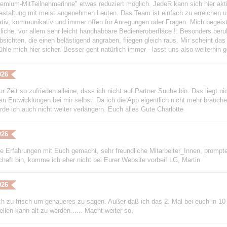
remium-MitTeilnehmerinne" etwas reduziert möglich. JedeR kann sich hier aktiv
gestaltung mit meist angenehmen Leuten. Das Team ist einfach zu erreichen un
eativ, kommunikativ und immer offen für Anregungen oder Fragen. Mich begeis
tliche, vor allem sehr leicht handhabbare Bedieneroberfläce !: Besonders be
sichten, die einen belästigend angraben, fliegen gleich raus. Mir scheint das P
fühle mich hier sicher. Besser geht natürlich immer - lasst uns also weiterhi
026
ur Zeit so zufrieden alleine, dass ich nicht auf Partner Suche bin. Das liegt n
an Entwicklungen bei mir selbst. Da ich die App eigentlich nicht mehr brauc
rde ich auch nicht weiter verlängern. Euch alles Gute Charlotte
026
e Erfahrungen mit Euch gemacht, sehr freundliche Mitarbeiter_Innen, prompte 
chaft bin, komme ich eher nicht bei Eurer Website vorbei! LG, Martin
026
ch zu frisch um genaueres zu sagen. Außer daß ich das 2. Mal bei euch in 10 
ellen kann alt zu werden...... Macht weiter so.