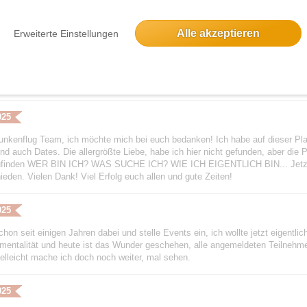
025
Alle akzeptieren
Erweiterte Einstellungen
r über 7 Jahren hat mir ein Freund die Berliner Singles jetzt funkenflug empf
ig Doppelkopf gespielt und eines Tages hat mir ein Mann geschrieben, dass 
r telefoniert, 2 Stunden! Und dann verabredet bei Loretta am Wannsee. Wir w
gskraft war da. Nach nunmehr 7 Jahren haben wir uns letztes Jahr ein Ha
 Wir sind beide sehr glücklich und zufrieden und denken gerne an unser kenn
025
unkenflug Team, ich möchte mich bei euch bedanken! Ich habe auf dieser Plat
d auch Dates. Die allergrößte Liebe, habe ich hier nicht gefunden, aber die P
ufinden WER BIN ICH? WAS SUCHE ICH? WIE ICH EIGENTLICH BIN... Jetzt 
ieden. Vielen Dank! Viel Erfolg euch allen und gute Zeiten!
025
chon seit einigen Jahren dabei und stelle Events ein, ich wollte jetzt eigentl
entalität und heute ist das Wunder geschehen, alle angemeldeten Teilnehmer
ielleicht mache ich doch noch weiter, mal sehen.
025