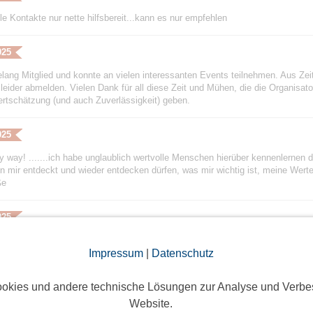
le Kontakte nur nette hilfsbereit...kann es nur empfehlen
025
elang Mitglied und konnte an vielen interessanten Events teilnehmen. Aus Ze
 leider abmelden. Vielen Dank für all diese Zeit und Mühen, die die Organisato
rtschätzung (und auch Zuverlässigkeit) geben.
025
 my way! .......ich habe unglaublich wertvolle Menschen hierüber kennenlernen
n mir entdeckt und wieder entdecken dürfen, was mir wichtig ist, meine We
ße
025
ebes Team, mein Abo neigt sich dem Ende zu. All die Jahre habe ich sehr viel
Impressum
|
Datenschutz
meiner Anfangszeit. Schön, dass es euch gibt! Eine super Plattform. Macht bit
nderweitig sehr viele Kontakte in meinem nächsten Umfeld, sodass ich gar nic
ändnis, dass ich nun nicht mehr verlängere, danke euch sehr für euer jah
okies und andere technische Lösungen zur Analyse und Verbe
 sehr viel Erfolg!!!
Website.