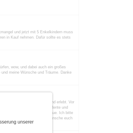
itmangel und jetzt mit 5 Enkelkindern muss
ren in Kauf nehmen. Dafür sollte es stets
 dürfen, wow, und dabei auch ein großes
rte und meine Wünsche und Träume. Danke
 mit den MüSis unternommen und erlebt. Vor
te weiter so!!! Ich bin nun in Rente und
ht mehr ins Mü-Si-Portal schaue. Ich bitte
relanges Entgegenkommen und wünsche euch
sserung unserer