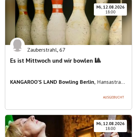
Mi, 12.08.2026
18:00
Zauberstrahl
,
67
Es ist Mittwoch und wir bowlen 🎱
KANGAROO'S LAND Bowling Berlin
,
Hansastraße
236, 13051 Berlin-Bezirk Lichtenberg,
Deutschland
AUSGEBUCHT
Mi, 12.08.2026
18:00