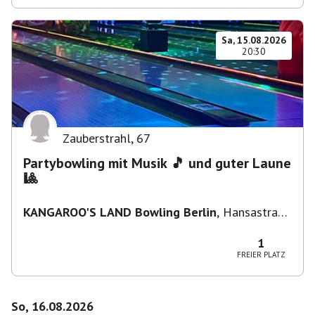
Sa, 15.08.2026
20:30
Zauberstrahl
,
67
Partybowling mit Musik 🎵 und guter Laune
🎱
KANGAROO'S LAND Bowling Berlin
,
Hansastraße
236, 13051 Berlin-Bezirk Lichtenberg,
Deutschland
1
FREIER PLATZ
So, 16.08.2026