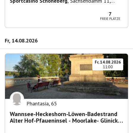
Sportcasino Schöneberg
,
Sachsendamm 11,
10829 Berlin, Deutschland
7
FREIE PLÄTZE
Fr, 14.08.2026
Fr, 14.08.2026
11:00
Phantasia
,
65
Wannsee-Heckeshorn-Löwen-Badestrand
Alter Hof-Pfaueninsel - Moorlake- Glinicker
Brücke-