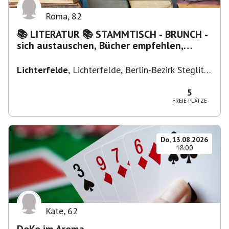
Roma
,
82
📚 LITERATUR 📚 STAMMTISCH - BRUNCH -
sich austauschen, Bücher empfehlen,
Lesen/Vorlesen
Lichterfelde
,
Lichterfelde, Berlin-Bezirk Steglitz-
Zehlendorf, Deutschland
5
FREIE PLÄTZE
Do, 13.08.2026
18:00
Kate
,
62