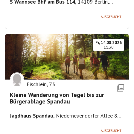
S Wannsee Bhf am Bus 114
,
14109 Berlin,
Deutschland
AUSGEBUCHT
Fr, 14.08.2026
11:30
Fischlein
,
73
Kleine Wanderung von Tegel bis zur
Bürgerablage Spandau
Jagdhaus Spandau
,
Niederneuendorfer Allee 80,
13587 Berlin
AUSGEBUCHT