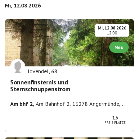
Mi, 12.08.2026
Mi, 12.08.2026
12:00
Neu
lovendel
,
68
Sonnenfinsternis und
Sternschnuppenstrom
Am bhf 2
,
Am Bahnhof 2, 16278 Angermünde,
Deutschland
15
FREIE PLÄTZE