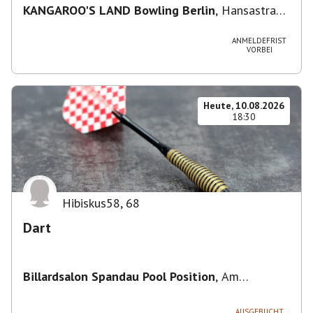
KANGAROO'S LAND Bowling Berlin
,
Hansastraße
236, 13051 Berlin-Bezirk Lichtenberg,
Deutschland
ANMELDEFRIST
VORBEI
Heute, 10.08.2026
18:30
Hibiskus58
,
68
Dart
Billardsalon Spandau Pool Position
,
Am
Juliusturm 31, 13599 Berlin, Deutschland
AUSGEBUCHT