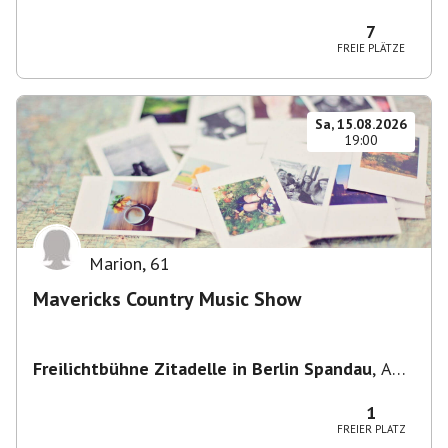
Potsdam, Deutschland
7
FREIE PLÄTZE
Sa, 15.08.2026
19:00
Marion
,
61
Mavericks Country Music Show
Freilichtbühne Zitadelle in Berlin Spandau
,
Am
Juliusturm 62, 13599 Berlin, Deutschland
1
FREIER PLATZ