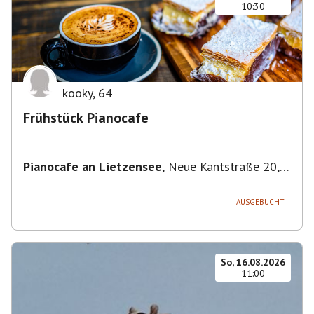
10:30
kooky
,
64
Frühstück Pianocafe
Pianocafe an Lietzensee
,
Neue Kantstraße 20,
14057 Berlin, Deutschland
AUSGEBUCHT
So, 16.08.2026
11:00