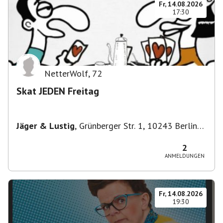
Fr, 14.08.2026
17:30
NetterWolf
,
72
Skat JEDEN Freitag
Jäger & Lustig
,
Grünberger Str. 1, 10243 Berlin-
Bezirk Friedrichshain-Kreuzberg, Deutschland
2
ANMELDUNGEN
Fr, 14.08.2026
19:30