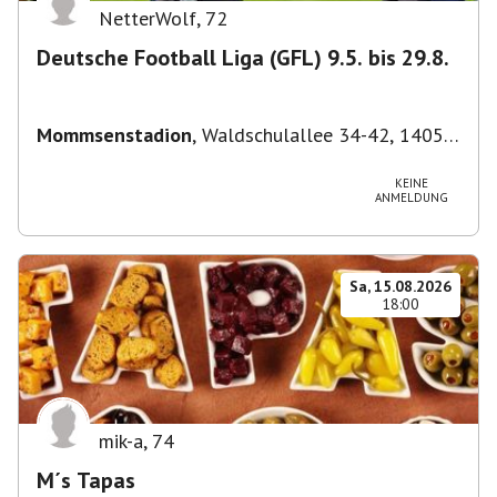
NetterWolf
,
72
Deutsche Football Liga (GFL) 9.5. bis 29.8.
Mommsenstadion
,
Waldschulallee 34-42, 14055
Berlin, Deutschland
KEINE
ANMELDUNG
Sa, 15.08.2026
18:00
mik-a
,
74
M´s Tapas