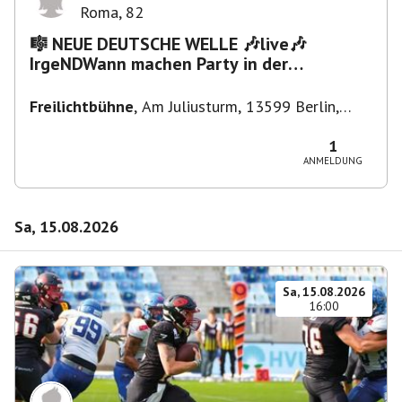
Roma
,
82
🎼 NEUE DEUTSCHE WELLE 🎶live🎶
IrgeNDWann machen Party in der
Freilichtbühne bis "...die Schule🔥"
Freilichtbühne
,
Am Juliusturm, 13599 Berlin,
Deutschland
1
ANMELDUNG
Sa, 15.08.2026
Sa, 15.08.2026
16:00