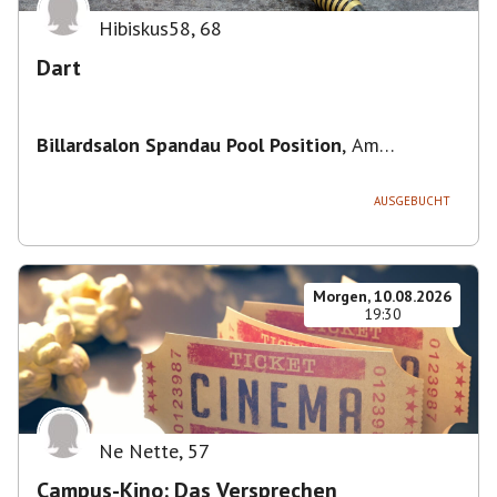
Hibiskus58
,
68
Dart
Billardsalon Spandau Pool Position
,
Am
Juliusturm 31, 13599 Berlin, Deutschland
AUSGEBUCHT
Morgen, 10.08.2026
19:30
Ne Nette
,
57
Campus-Kino: Das Versprechen