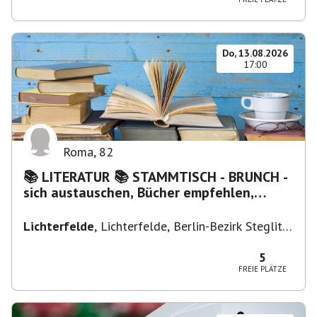
Do, 13.08.2026
17:00
Roma
,
82
📚 LITERATUR 📚 STAMMTISCH - BRUNCH -
sich austauschen, Bücher empfehlen,
Lesen/Vorlesen
Lichterfelde
,
Lichterfelde, Berlin-Bezirk Steglitz-
Zehlendorf, Deutschland
5
FREIE PLÄTZE