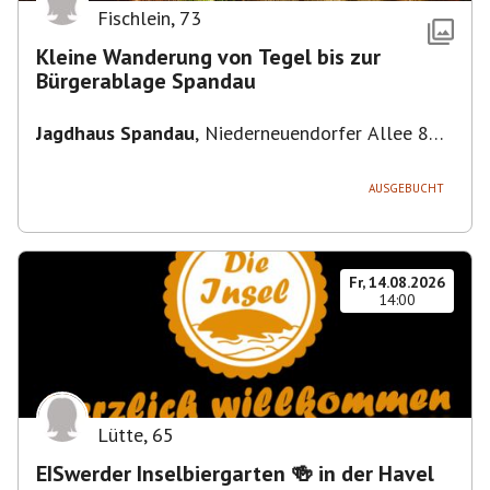
Fischlein
,
73
Kleine Wanderung von Tegel bis zur
Bürgerablage Spandau
Jagdhaus Spandau
,
Niederneuendorfer Allee 80,
13587 Berlin
AUSGEBUCHT
Fr, 14.08.2026
14:00
Lütte
,
65
EISwerder Inselbiergarten 🍻 in der Havel