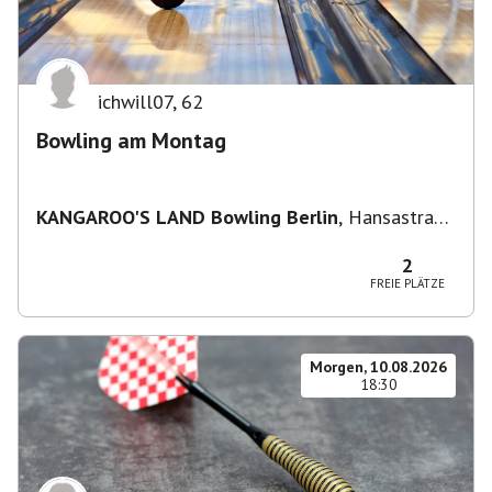
ichwill07
,
62
Bowling am Montag
KANGAROO'S LAND Bowling Berlin
,
Hansastraße
236, 13051 Berlin-Bezirk Lichtenberg,
Deutschland
2
FREIE PLÄTZE
Morgen, 10.08.2026
18:30