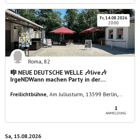
Fr, 14.08.2026
20:00
Roma
,
82
🎼 NEUE DEUTSCHE WELLE 🎶live🎶
IrgeNDWann machen Party in der
Freilichtbühne bis "...die Schule🔥"
Freilichtbühne
,
Am Juliusturm, 13599 Berlin,
Deutschland
1
ANMELDUNG
Sa, 15.08.2026