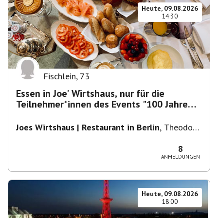
Heute, 09.08.2026
14:30
Fischlein
,
73
Essen in Joe' Wirtshaus, nur für die
Teilnehmer*innen des Events "100 Jahre
Funkturm"
Joes Wirtshaus | Restaurant in Berlin
,
Theodor-
Heuss-Platz 10, 14052 Berlin, U Theodor- Heuss
-Platz
8
ANMELDUNGEN
Heute, 09.08.2026
18:00