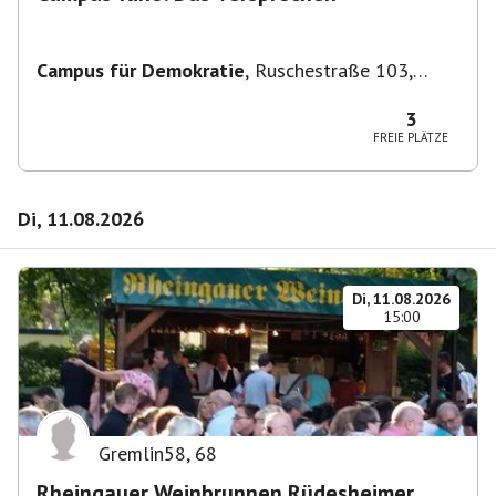
Campus für Demokratie
,
Ruschestraße 103,
10365 Berlin-Bezirk Lichtenberg, Deutschland
3
FREIE PLÄTZE
Di, 11.08.2026
Di, 11.08.2026
15:00
Gremlin58
,
68
Rheingauer Weinbrunnen Rüdesheimer