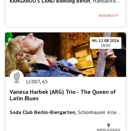
KANGAROO'S LAND Bowling Berlin
,
Hansastraße
236, 13051 Berlin-Bezirk Lichtenberg,
Deutschland
AUSGEBUCHT
Mi, 12.08.2026
18:00
LC007
,
65
Vanesa Harbek (ARG) Trio - The Queen of
Latin Blues
Soda Club Berlin-Biergarten
,
Schönhauser Allee
36, 10435 Berlin, Deutschland
9
ANMELDUNGEN