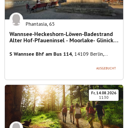
Phantasia
,
65
Wannsee-Heckeshorn-Löwen-Badestrand
Alter Hof-Pfaueninsel - Moorlake- Glinicker
Brücke-
S Wannsee Bhf am Bus 114
,
14109 Berlin,
Deutschland
AUSGEBUCHT
Fr, 14.08.2026
11:30