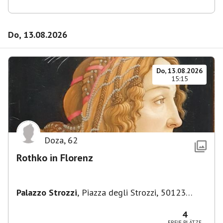
Do, 13.08.2026
Do, 13.08.2026
15:15
Doza
,
62
Rothko in Florenz
Palazzo Strozzi
,
Piazza degli Strozzi, 50123
Firenze FI, Italien
4
FREIE PLÄTZE