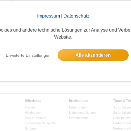
Impressum
|
Datenschutz
okies und andere technische Lösungen zur Analyse und Verbe
Website.
Alle akzeptieren
Erweiterte Einstellungen
Hilfreiches
Erfahrungen
Tipps & Tri
Kosten
Erfahrungen
So funktionie
Hilfebereich
Liebesgeschichten
So funktioni
Hilfe zu Events
Eventberichte
Date-Ideen 
Funkenflug Netiquette
Partnersuch
Gruppen
Partnersuch