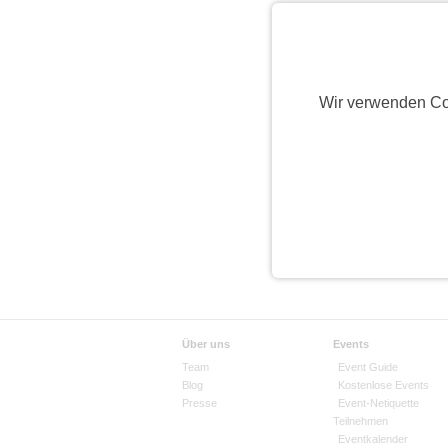
Wir verwenden Co
Über uns
Events
Team
Event Guide
Blog
Kostenlose Events
Presse
Event-Netiquette
Teilnehmen
Eventkalender