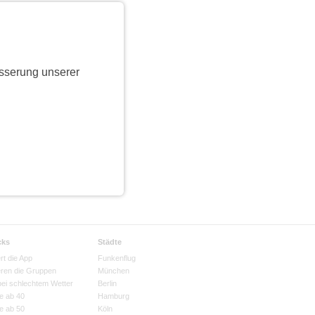
sserung unserer
cks
Städte
rt die App
Funkenflug
eren die Gruppen
München
bei schlechtem Wetter
Berlin
e ab 40
Hamburg
e ab 50
Köln