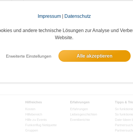
Impressum
|
Datenschutz
okies und andere technische Lösungen zur Analyse und Verbe
Website.
Alle akzeptieren
Erweiterte Einstellungen
Hilfreiches
Erfahrungen
Tipps & Tri
Kosten
Erfahrungen
So funktionie
Hilfebereich
Liebesgeschichten
So funktioni
Hilfe zu Events
Eventberichte
Date-Ideen 
Funkenflug Netiquette
Partnersuch
Gruppen
Partnersuch