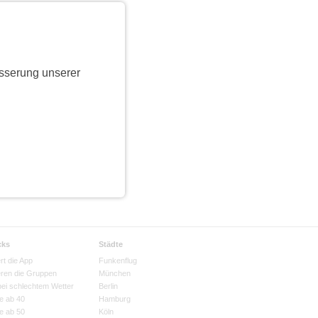
sserung unserer
cks
Städte
rt die App
Funkenflug
eren die Gruppen
München
bei schlechtem Wetter
Berlin
e ab 40
Hamburg
e ab 50
Köln