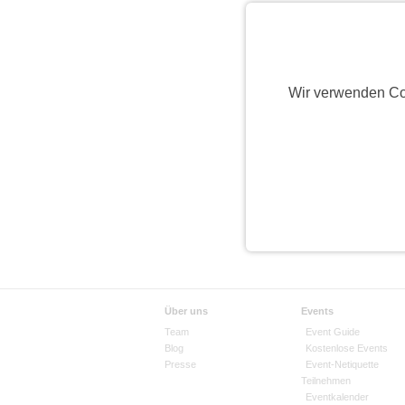
Wir verwenden Co
Über uns
Events
Team
Event Guide
Blog
Kostenlose Events
Presse
Event-Netiquette
Teilnehmen
Eventkalender