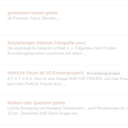
gemeinsam tanzen gehen
ob Freestyle, Salsa, Discofox,...
Ausstellungen (Malerei, Fotografie usw.)
Die ursprüngliche Initiatorin schrieb u. a. Folgendes: Nach 3 tollen
Ausstellungsbesuchen zusammen mit netten ...
fröhliche frauen ab 50 (Frauengruppe!)
Bestätigungsgruppe
A C H T U N G: Dies ist eine Gruppe NUR FÜR FRAUEN, und zwar Fraue
laut ihrem Profil für Freizeit nicht ...
Walken oder spazieren gehen
Leichte Bewegung und bewegtes Stehwandern - auch Wanderungen bis 
12 km - Dezember 2025 Diese Gruppe wa...