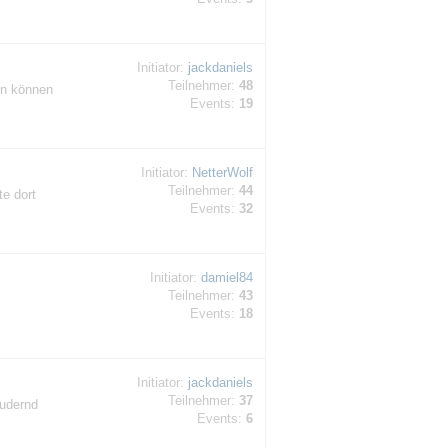
Initiator:
jackdaniels
Teilnehmer:
48
on können
Events:
19
Initiator:
NetterWolf
Teilnehmer:
44
e dort
Events:
32
Initiator:
damiel84
Teilnehmer:
43
Events:
18
Initiator:
jackdaniels
Teilnehmer:
37
rudernd
Events:
6