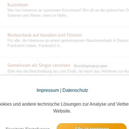
Kurzreisen
Wer hat Interesse an spontanen Kurzreisen? Bin oft an der polnischen O
Sommer und Winter, meist in Welln...
Bootsurlaub auf Kanälen und Flüssen
Für alle, die Interesse an einem gemeinsamen Hausbooturlaub in Deutsc
Frankreich haben. Frankreich b...
Gemeinsam als Single verreisen
Bestätigungsgruppe
Bitte lies die Beschreibung bis zum Ende, da hierin das Verfahren zur A
geregelt ist. Vielleicht geht e...
Impressum
|
Datenschutz
Stammtische
Mit Stammtischen in verschiedenen Bezirken hat die bisherige Initiatorin
okies und andere technische Lösungen zur Analyse und Verbe
angefangen und ebenso geht es hier we...
Website.
Tanzen, Karaoke, Lesebühne, Kino, Comedy, Sport
Alle akzeptieren
Erweiterte Einstellungen