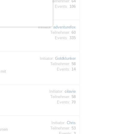
Teilnehmer:
64
ehr
Events:
106
Initiator:
adventurefox
Teilnehmer:
60
Events:
335
Initiator:
Goldklunker
Teilnehmer:
58
Events:
14
 mit
Initiator:
cilavie
Teilnehmer:
58
Events:
70
Initiator:
Chris
Teilnehmer:
53
samen
Events:
3