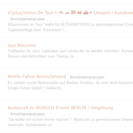
65plus/minus On Tour🚶🚲 🚙 🚒 🚂 ⛴✈ Umland + bundesw
Bestätigungsgruppe
65lus/minus on Tour *steht für ALTERNATIVEN zu altersbegrenzten Event
Tagesausflüge bzw. Kurzreisen I...
Jazz Welcome
Treffpunkt für Jazz Liebhaber und solche die es werden möchten. Konzer
Reisen und Aktivitäten zum Thema Ja...
WoMo-Fahrer Berlin/Umland
Bestätigungsgruppe
Es stehen soviel Wohnmobile auf Berlins Straßen, da sind doch bestimm
Single-Fahrer dabei!? Vielleicht...
Austausch zu WUNSCH-Events BERLIN / Umgebung
Bestätigungsgruppe
"Da wollte ich schon immer mal hin" / Wünsche zu gemeinsamen Unter
sammeln. koordinieren un...