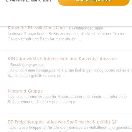
Tanzen, Karaoke, Lesebühne, Kino, Comedy, Sport, Essen gehen und m
Konzerte: Klassik, Oper, Chor
Bestätigungsgruppe
In dieser Gruppe finden BeSis zueinander, die Verdi nicht nur für eine
Gewerkschaft und Bach für mehr als ein ...
KINO für wirklich Interessierte und Kurzentschlossene
Bestätigungsgruppe
...und noch eine Kinogruppe :-) Tja, die bisherigen Kinogruppen scheinen
Karteileichen gefüllt zu sein, de...
Motorrad-Gruppe
Hey, dies ist eine Gruppe für Motorradfahrer und -innen, mit oder ohne
Beifahrer/innen, die lieber gemeinsam a...
DD Freizeitgruppe - alles was Spaß macht & gefällt 😊
Hallo, diese Gruppe ist für alle die Interesse an vielfältigen und gemein