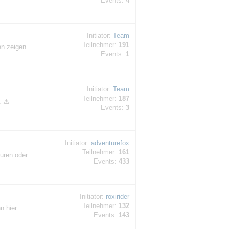
Events:
4
Initiator:
Team
Teilnehmer:
191
en zeigen
Events:
1
Initiator:
Team
Teilnehmer:
187
. ⚠️
Events:
3
Initiator:
adventurefox
Teilnehmer:
161
ouren oder
Events:
433
Initiator:
roxirider
Teilnehmer:
132
n hier
Events:
143